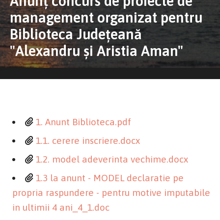
Anunț concurs de proiecte de
management organizat pentru
Biblioteca Județeană
"Alexandru și Aristia Aman"
1. Anunt Biblioteca.pdf
1.1. cerere inscriere.docx
1.2. model adeverinta vechime.docx
1.3 la anunt - MODEL declaratie pe
propria raspundere - pentru motive imputabile
in ultimii 4 ani_4_1.doc