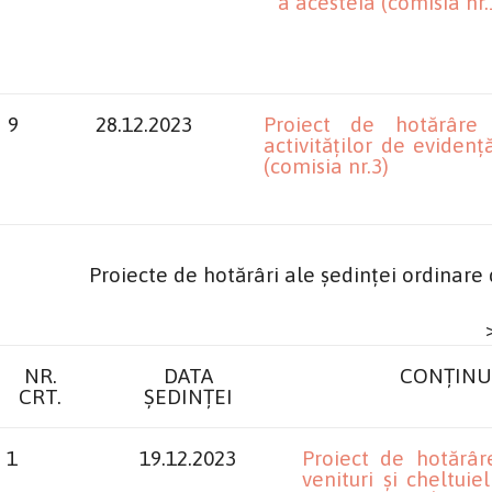
a acesteia (comisia nr.
9
28.12.2023
Proiect de hotărâre 
activităților de eviden
(comisia nr.3)
Proiecte de hotărâri ale ședinței ordina
NR.
DATA
CONȚINU
CRT.
ȘEDINȚEI
1
19.12.2023
Proiect de hotărâre
venituri și cheltui