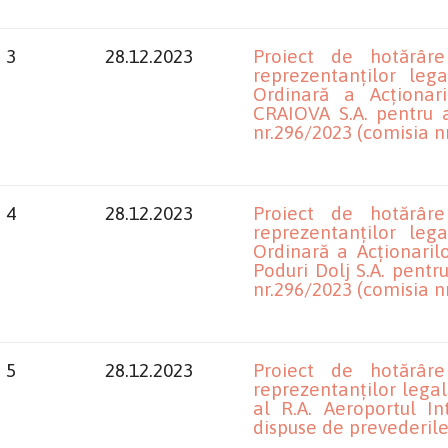
3
28.12.2023
Proiect de hotărâr
reprezentanților leg
Ordinară a Acționa
CRAIOVA S.A. pentru a
nr.296/2023 (comisia nr
4
28.12.2023
Proiect de hotărâr
reprezentanților leg
Ordinară a Acționaril
Poduri Dolj S.A. pentr
nr.296/2023 (comisia nr
5
28.12.2023
Proiect de hotărâr
reprezentanților legali
al R.A. Aeroportul I
dispuse de prevederile 