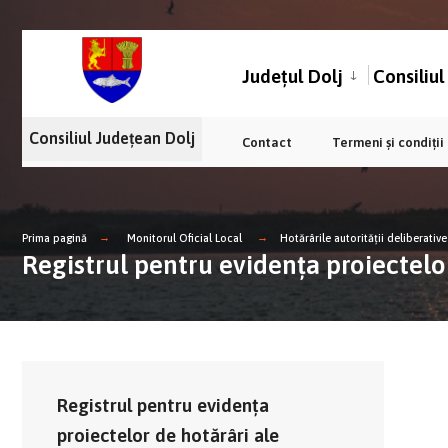
Județul Dolj
Consiliu
Consiliul Județean Dolj
Contact
Termeni și condiții
Prima pagină
Monitorul Oficial Local
Hotărârile autorității deliberative
Registrul pentru evidența proiectelor
Registrul pentru evidența
proiectelor de hotărâri ale