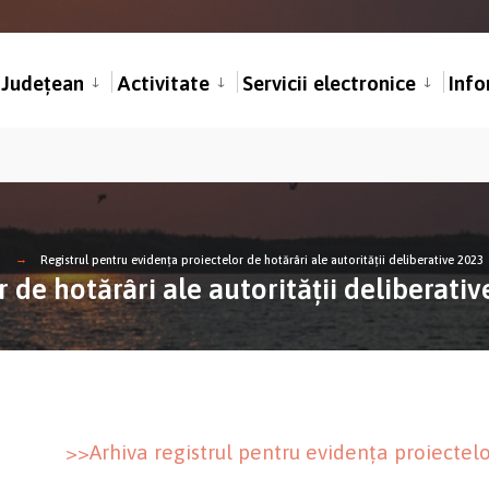
l Județean
Activitate
Servicii electronice
Info
Registrul pentru evidența proiectelor de hotărâri ale autorității deliberative 2023
 de hotărâri ale autorității deliberati
>>Arhiva registrul pentru evidența proiectelor