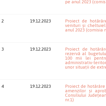
pe anul 2023 (comisia
2
19.12.2023
Proiect de hotărâre
venituri și cheltuie
anul 2023 (comisia nr
3
19.12.2023
Proiect de hotărâr
rezervă al bugetul
100 mii lei pentr
administrativ-terit
unor situații de extr
4
19.12.2023
Proiect de hotărâre 
amenzilor și apro
Consiliului Județean
nr.1)