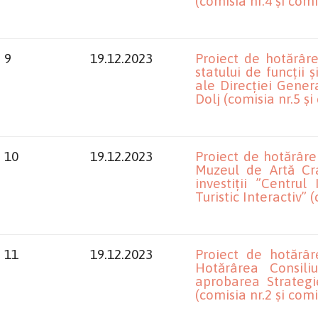
(comisia nr.4 și comi
9
19.12.2023
Proiect de hotărâre
statului de funcții 
ale Direcției Genera
Dolj (comisia nr.5 și
10
19.12.2023
Proiect de hotărâre
Muzeul de Artă Cra
investiții ”Centru
Turistic Interactiv” (
11
19.12.2023
Proiect de hotărâr
Hotărârea Consiliu
aprobarea Strategi
(comisia nr.2 și comi