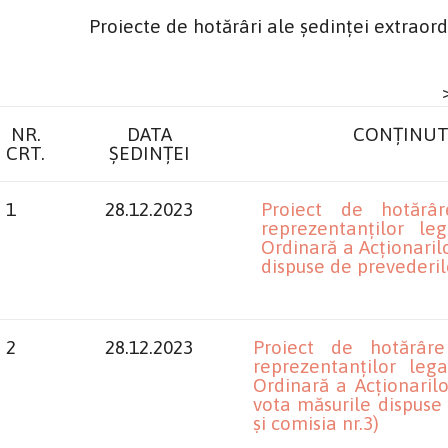
Proiecte de hotărâri ale ședinței extraordi
NR.
DATA
CONȚINUT
CRT.
ȘEDINȚEI
1
28.12.2023
Proiect de hotărâ
reprezentanților le
Ordinară a Acționarilo
dispuse de prevederile
2
28.12.2023
Proiect de hotărâr
reprezentanților leg
Ordinară a Acționarilo
vota măsurile dispuse 
și comisia nr.3)