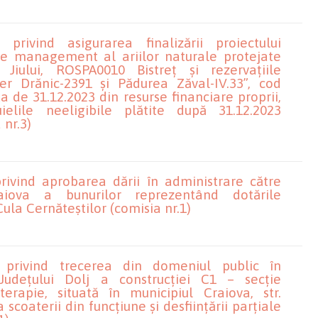
privind asigurarea finalizării proiectului
de management al ariilor naturale protejate
Jiului, ROSPA0010 Bistreț și rezervațiile
fer Drănic-2391 și Pădurea Zăval-IV.33”, cod
 de 31.12.2023 din resurse financiare proprii,
uielile neeligibile plătite după 31.12.2023
sia nr.3)
rivind aprobarea dării în administrare către
aiova a bunurilor reprezentând dotările
ula Cernăteștilor (comisia nr.1)
 privind trecerea din domeniul public în
Județului Dolj a construcției C1 – secție
terapie, situată în municipiul Craiova, str.
 scoaterii din funcțiune și desființării parțiale