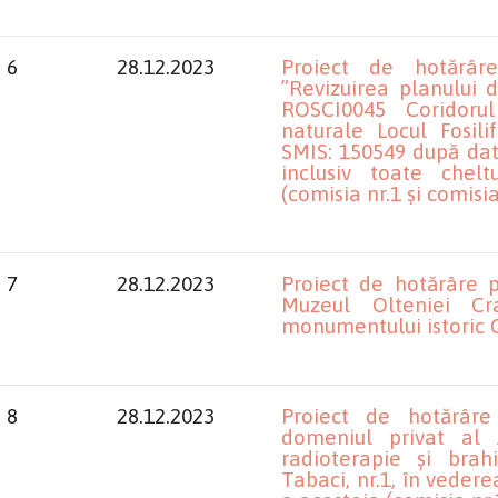
6
28.12.2023
Proiect de hotărâre 
”Revizuirea planului 
ROSCI0045 Coridorul 
naturale Locul Fosili
SMIS: 150549 după data
inclusiv toate chelt
(comisia nr.1 și comi
7
28.12.2023
Proiect de hotărâre p
Muzeul Olteniei Cr
monumentului istoric C
8
28.12.2023
Proiect de hotărâre
domeniul privat al 
radioterapie și brahi
Tabaci, nr.1, în vederea