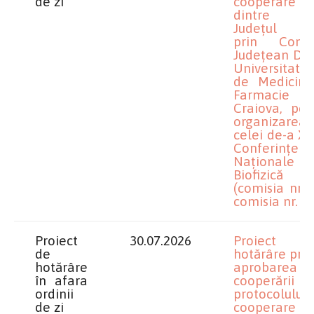
de zi
cooperare
dintre U
Județul D
prin Consil
Judeţean Dolj
Universitate
de Medicină
Farmacie 
Craiova, pen
organizarea
celei de-a XI
Conferințe
Naționale
Biofizică
(comisia nr. 1
comisia nr. 4)
Proiect
30.07.2026
Proiect 
de
hotărâre priv
hotărâre
aprobarea
în afara
cooperării ş
ordinii
protocolului
de zi
cooperare