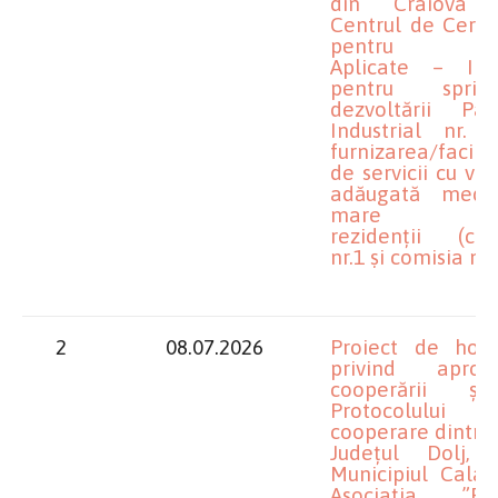
din Craiova 
Centrul de Cerce
pentru Știi
Aplicate – IN
pentru sprijin
dezvoltării Parc
Industrial nr. 
furnizarea/facili
de servicii cu va
adăugată medi
mare pen
rezidenții (com
nr.1 și comisia nr.
2
08.07.2026
Proiect de hotă
privind aprob
cooperării ș
Protocolului
cooperare dintre
Județul Dolj,
Municipiul Calaf
Asociația ”Pro