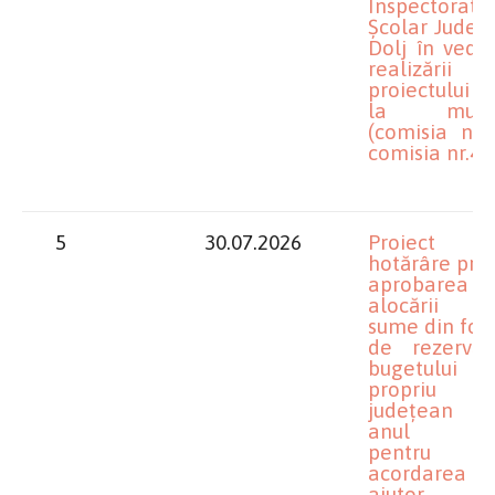
Inspectoratul
Școlar Județ
Dolj în vede
realizării
proiectului 
la muzE
(comisia nr.1
comisia nr.4)
5
30.07.2026
Proiect 
hotărâre priv
aprobarea
alocării u
sume din fon
de rezervă
bugetului
propriu
județean 
anul 20
pentru
acordarea u
ajutor că