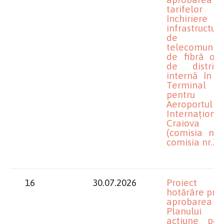
tarifelor
închirier
infrastructuri
de
telecomunica
de fibră opt
de distribu
internă în n
Terminal
pentru R.
Aeroportul
Internațional
Craiova
(comisia nr.1
comisia nr.3)
16
30.07.2026
Proiect 
hotărâre priv
aprobarea
Planului 
acțiune pen