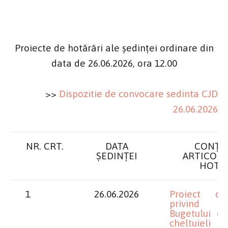
Proiecte de hotărâri ale ședinței ordinare din
data de 26
.06.2026, ora 12.00
>>
Dispozitie de convocare sedinta CJD
26.06.2026
NR. CRT.
DATA
CONȚI
ȘEDINȚEI
ARTICOLE
HOTĂ
1
26.06.2026
Proiect de
privind a
Bugetului de
cheltuieli a