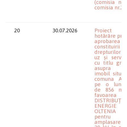
(comisia nr.1
comisia nr.2)
20
30.07.2026
Proiect 
hotărâre priv
aprobarea
constituirii
drepturilor
uz și servitu
cu titlu gratu
asupra un
imobil situat
comuna Alm
pe o lung
de 856 m,
favoarea
DISTRIBUȚIE
ENERGIE
OLTENIA S.
pentru
amplasare 