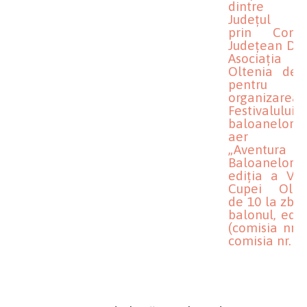
dintre U
Județul D
prin Consil
Judeţean Dolj
Asociația
Oltenia de 
pentru
organizarea
Festivalului
baloanelor
aer ca
„Aventura
Baloanelor”,
ediția a V-a
Cupei Olte
de 10 la zbor
balonul, ediți
(comisia nr. 1
comisia nr. 4)