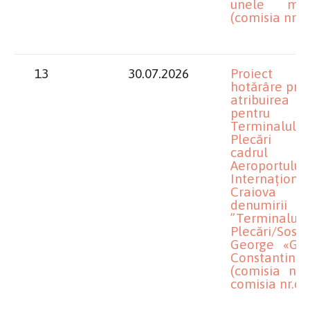
unele măs
(comisia nr.3)
13
30.07.2026
Proiect 
hotărâre priv
atribuirea
pentru
Terminalul
Plecări d
cadrul
Aeroportului
Internațional
Craiova
denumirii
”Terminalul
Plecări/Sosiri
George «Go
Constantines
(comisia nr.3
comisia nr.6)