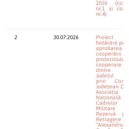
2026 (comi
nr.1 și comi
nr.4)
2
30.07.2026
Proiect 
hotărâre priv
aprobarea
cooperării ș
protocolului
cooperare
dintre U
Județul D
prin Consil
Județean Dolj
Asociația
Națională
Cadrelor
Militare 
Rezervă și
Retragere
”Alexandru I