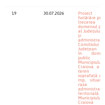
19
30.07.2026
Proiect 
hotărâre priv
trecerea 
domeniul pub
al Județului D
și d
administrare
Consiliului
Județean D
în domeni
public 
Municipiului
Craiova a u
teren 
suprafață de
mp, situat
raza
administrativ
teritorial
Municipiului
Craiova