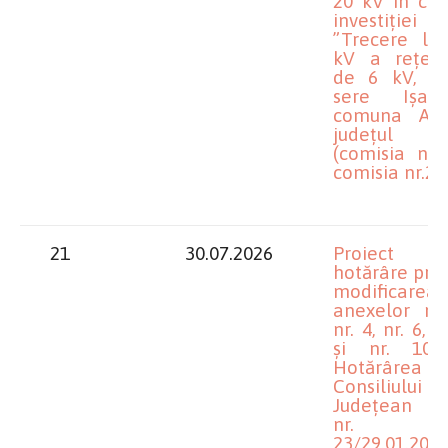
20 kV în cad
investiției
”Trecere la
kV a rețele
de 6 kV, z
sere Ișalni
comuna Alm
județul Do
(comisia nr.1
comisia nr.2)
21
30.07.2026
Proiect 
hotărâre priv
modificarea
anexelor nr.
nr. 4, nr. 6, n
și nr. 10
Hotărârea
Consiliului
Județean D
nr.
23/29.01.202