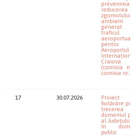
prevenirea
reducerea
zgomotului
ambiant
generat 
traficul
aeroportuar
pentru R.
Aeroportul
Internațional
Craiova
(comisia nr.2
comisia nr.3)
17
30.07.2026
Proiect 
hotărâre priv
trecerea 
domeniul pub
al Județului D
în domeni
public 