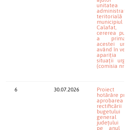
unitatea
administrativ
teritorială
municipiul
Calafat, 
cererea publ
a primaru
acestei unită
având în ved
apariția u
situații urge
(comisia nr.1)
6
30.07.2026
Proiect 
hotărâre priv
aprobarea
rectificării
bugetului
general 
județului Do
pe anul 2