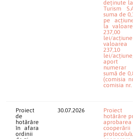
deținute la P
Turism S.A.
suma de 0,10 
pe acțiune,
la valoarea
237,00
lei/acțiune
valoarea 
237,10
lei/acțiune, p
aport 
numerar 
sumă de 0,80 
(comisia nr. 1
comisia nr. 3)
Proiect
30.07.2026
Proiect 
de
hotărâre priv
hotărâre
aprobarea
în afara
cooperării ş
ordinii
protocolului