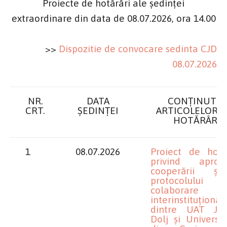
Proiecte de hotărâri ale ședinței
extraordinare din data de 08
.07.2026, ora 14.00
>>
Dispozitie de convocare sedinta CJD
08.07.2026
NR.
DATA
CONȚINUTU
CRT.
ȘEDINȚEI
ARTICOLELOR 
HOTĂRÂRE
1
08.07.2026
Proiect de hotă
privind aprob
cooperării ș
protocolului
colaborare
interinstituțional
dintre UAT Jud
Dolj și Universi