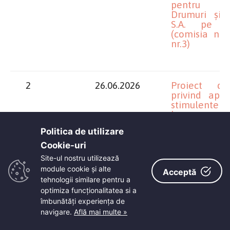
pentru Lu
Drumuri și 
S.A. pe a
(comisia nr.
nr.3)
2
26.06.2026
Proiect de
privind apr
stimulente 
lunare per
medica
Politica de utilizare
specialitate
Spitalului
Cookie-uri‎
”Așezămintel
Site-ul nostru utilizează
Brâncoveneșt
module cookie și alte
Acceptă
(comisia nr.
tehnologii similare pentru a
nr.4)
optimiza funcţionalitatea si a
îmbunătăţi experienţa de
navigare.
Află mai multe »
3
26.06.2026
Proiect de