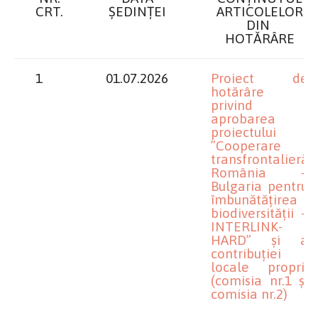
CRT.
ȘEDINȚEI
ARTICOLELOR
DIN
HOTĂRÂRE
1
01.07.2026
Proiect de
hotărâre
privind
aprobarea
proiectului
”Cooperare
transfrontalieră
România –
Bulgaria pentru
îmbunătățirea
biodiversității –
INTERLINK-
HARD” și a
contribuției
locale proprii
(comisia nr.1 și
comisia nr.2)