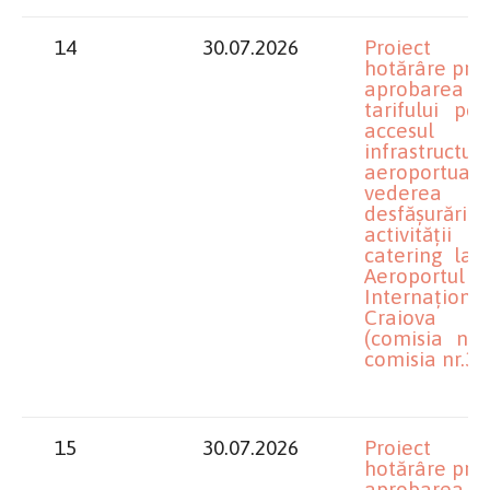
14
30.07.2026
Proiect 
hotărâre priv
aprobarea
tarifului pen
accesul 
infrastructur
aeroportuară
vederea
desfășurării
activității
catering la R
Aeroportul
Internațional
Craiova
(comisia nr.1
comisia nr.3)
15
30.07.2026
Proiect 
hotărâre priv
aprobarea