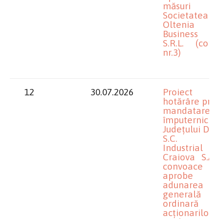
măsuri 
Societatea
Oltenia
Business P
S.R.L. (comi
nr.3)
12
30.07.2026
Proiect 
hotărâre priv
mandatarea
împuterniciți
Județului Dolj
S.C. Pa
Industrial
Craiova S.A.
convoace și
aprobe 
adunarea
generală
ordinară
acționarilor