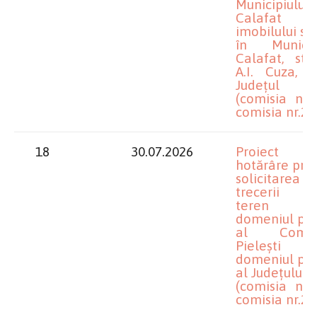
Municipiului
Calafat
imobilului sit
în Municip
Calafat, str
A.I. Cuza, nr
Județul D
(comisia nr.1
comisia nr.2)
18
30.07.2026
Proiect 
hotărâre priv
solicitarea
trecerii u
teren d
domeniul pub
al Comun
Pielești 
domeniul pub
al Județului D
(comisia nr.1
comisia nr.2)