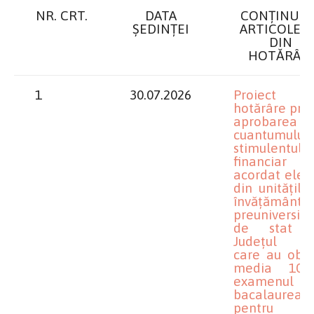
NR. CRT.
DATA
CONȚINUT
ȘEDINȚEI
ARTICOLEL
DIN
HOTĂRÂR
1
30.07.2026
Proiect 
hotărâre priv
aprobarea
cuantumului
stimulentului
financiar
acordat elevi
din unitățile
învățământ
preuniversita
de stat d
Județul D
care au obți
media 10 
examenul 
bacalaureat
pentru an