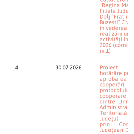
”Regina Mari
Filiala Județu
Dolj ”Frații
Buzești” Crai
în vederea
realizării uno
activități în 
2026 (comisi
nr.1)
4
30.07.2026
Proiect 
hotărâre priv
aprobarea
cooperării ș
protocolului
cooperare
dintre Unita
Administrativ
Teritorială
Județul D
prin Consil
Județean Dolj