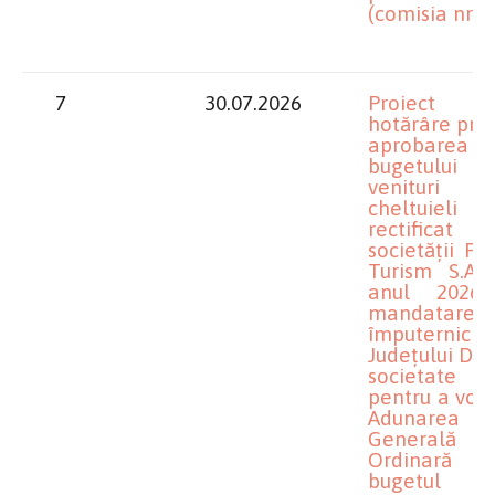
(comisia nr.1)
7
30.07.2026
Proiect 
hotărâre priv
aprobarea
bugetului
venituri 
cheltuieli
rectificat
societății Par
Turism S.A.
anul 2026
mandatarea
împuterniciți
Județului Dolj
societate
pentru a vota
Adunarea
Generală
Ordinară
bugetul 