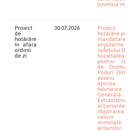
(comisia nr.3)
Proiect
30.07.2026
Proiect 
de
hotărâre priv
hotărâre
mandatarea
în afara
împuterniciți
ordinii
Județului Dolj
de zi
Societatea
pentru Lucr
de Drumuri
Poduri Dolj S
pentru
aproba 
Adunarea
Generală
Extraordinar
acționarilor
majorarea
valorii
nominale
acțiunilor