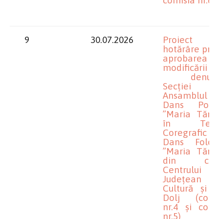
9
30.07.2026
Proiect 
hotărâre priv
aprobarea
modificării
denumir
Secției
Ansamblul
Dans Popu
”Maria Tăna
în Teatr
Coregrafic
Dans Folclo
”Maria Tăna
din cadr
Centrului
Județean 
Cultură și A
Dolj (comi
nr.4 și comi
nr.5)