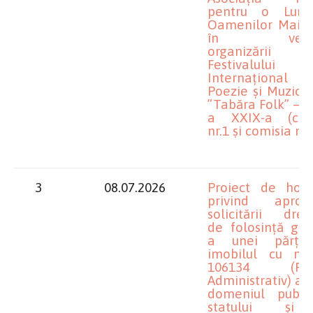
pentru o Lum
Oamenilor Mai Bu
în veder
organizării
Festivalului
Internaționa
Poezie și Muzică
”Tabăra Folk” – e
a XXIX-a (com
nr.1 și comisia nr.
3
08.07.2026
Proiect de hotă
privind aprob
solicitării drep
de folosință gra
a unei părți
imobilul cu nr
106134 (Pala
Administrativ) afl
domeniul publi
statului și