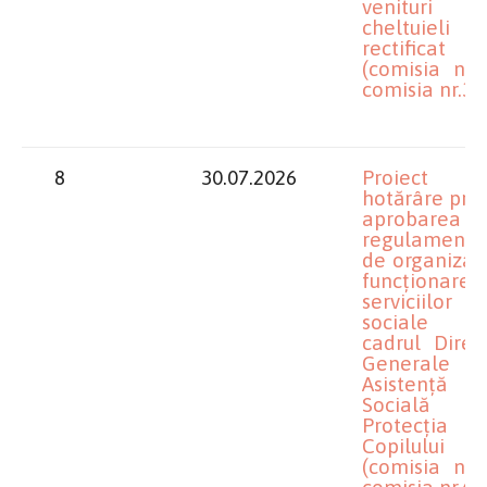
venituri 
cheltuieli
rectificat
(comisia nr.1
comisia nr.3)
8
30.07.2026
Proiect 
hotărâre priv
aprobarea
regulamente
de organizare
funcționare 
serviciilor
sociale d
cadrul Direcț
Generale 
Asistență
Socială 
Protecția
Copilului D
(comisia nr.5
comisia nr.6)