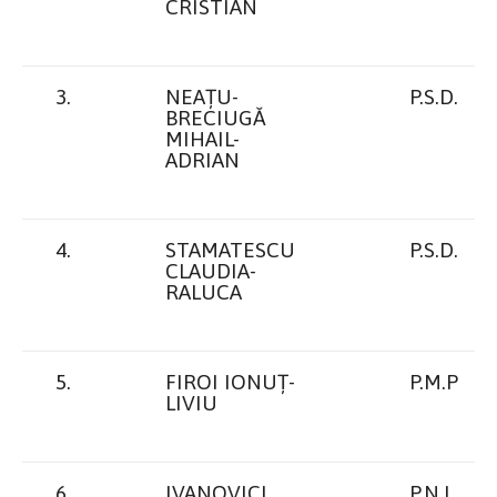
CRISTIAN
3.
NEAȚU-
P.S.D.
BRECIUGĂ
MIHAIL-
ADRIAN
4.
STAMATESCU
P.S.D.
CLAUDIA-
RALUCA
5.
FIROI IONUȚ-
P.M.P
LIVIU
6.
IVANOVICI
P.N.L.