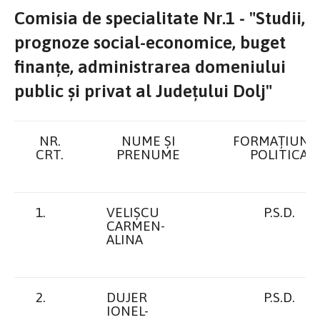
Comisia de specialitate Nr.1 - "Studii,
prognoze social-economice, buget
finanțe, administrarea domeniului
public și privat al Județului Dolj"
NR.
NUME ŞI
FORMAȚIUNE
CRT.
PRENUME
POLITICA
1.
VELIȘCU
P.S.D.
CARMEN-
ALINA
2.
DUJER
P.S.D.
IONEL-