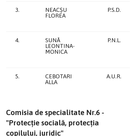
3.
NEACȘU
P.S.D.
FLOREA
4.
SUNĂ
P.N.L.
LEONTINA-
MONICA
5.
CEBOTARI
A.U.R.
ALLA
Comisia de specialitate Nr.6 -
"Protecție socială, protecția
copilului, juridic"