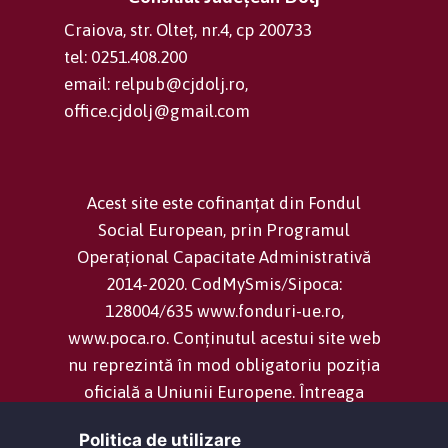
Craiova, str. Olteț, nr.4, cp 200733
tel: 0251.408.200
email: relpub@cjdolj.ro,
office.cjdolj@gmail.com
Acest site este cofinanțat din Fondul
Social European, prin Programul
Operațional Capacitate Administrativă
2014-2020. CodMySmis/Sipoca:
128004/635 www.fonduri-ue.ro,
www.poca.ro. Conținutul acestui site web
nu reprezintă în mod obligatoriu poziția
oficială a Uniunii Europene. Întreaga
responsabilitate asupra corectitudinii și
Politica de utilizare
coerenței informațiilor prezentate revine