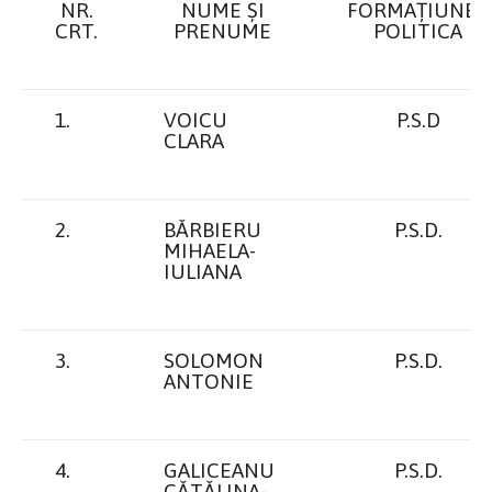
NR.
NUME ŞI
FORMAȚIUNEA
CRT.
PRENUME
POLITICA
1.
VOICU
P.S.D
CLARA
2.
BĂRBIERU
P.S.D.
MIHAELA-
IULIANA
3.
SOLOMON
P.S.D.
ANTONIE
4.
GALICEANU
P.S.D.
CĂTĂLINA-