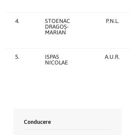
4.
STOENAC
P.N.L.
DRAGOȘ-
MARIAN
5.
ISPAS
A.U.R.
NICOLAE
Conducere