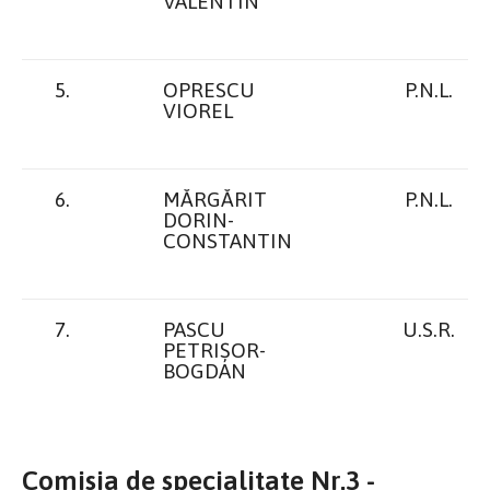
VALENTIN
5.
OPRESCU
P.N.L.
VIOREL
6.
MĂRGĂRIT
P.N.L.
DORIN-
CONSTANTIN
7.
PASCU
U.S.R.
PETRIȘOR-
BOGDAN
Comisia de specialitate Nr.3 -