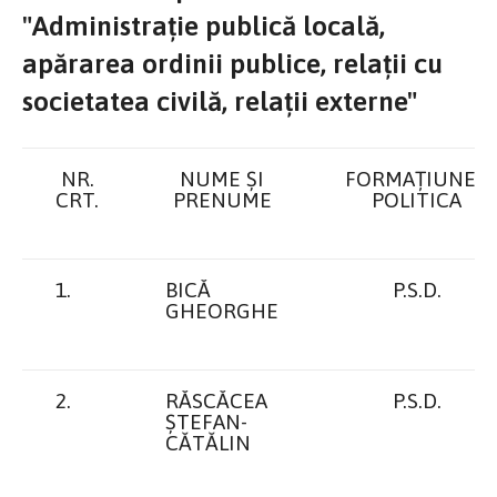
"Administrație publică locală,
apărarea ordinii publice, relații cu
societatea civilă, relații externe"
NR.
NUME ŞI
FORMAȚIUNEA
CRT.
PRENUME
POLITICA
1.
BICĂ
P.S.D.
GHEORGHE
2.
RĂSCĂCEA
P.S.D.
ȘTEFAN-
CĂTĂLIN