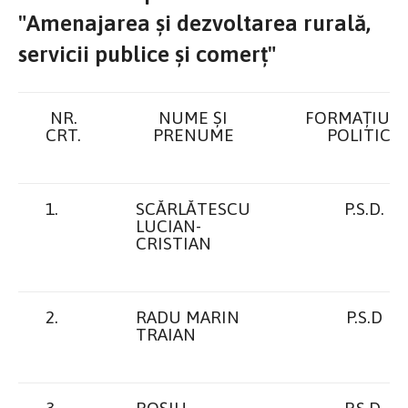
"Amenajarea și dezvoltarea rurală,
servicii publice și comerț"
NR.
NUME ŞI
FORMAȚIUN
CRT.
PRENUME
POLITICA
1.
SCĂRLĂTESCU
P.S.D.
LUCIAN-
CRISTIAN
2.
RADU MARIN
P.S.D
TRAIAN