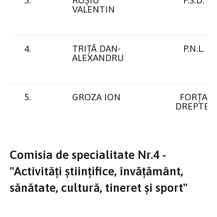
3.
ROȘIU
P.S.D.
VALENTIN
4.
TRIȚĂ DAN-
P.N.L.
ALEXANDRU
5.
GROZA ION
FORȚA
DREPTEI
Comisia de specialitate Nr.4 -
"Activități științifice, învățământ,
sănătate, cultură, tineret și sport"