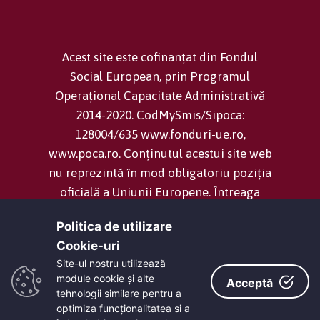
Acest site este cofinanțat din Fondul
Social European, prin Programul
Operațional Capacitate Administrativă
2014-2020. CodMySmis/Sipoca:
128004/635 www.fonduri-ue.ro,
www.poca.ro. Conținutul acestui site web
nu reprezintă în mod obligatoriu poziția
oficială a Uniunii Europene. Întreaga
responsabilitate asupra corectitudinii și
Politica de utilizare
coerenței informațiilor prezentate revine
Cookie-uri‎
inițiatorilor site-ului web.
Site-ul nostru utilizează
module cookie și alte
Acceptă
tehnologii similare pentru a
Consiliul Județean Dolj -
Termeni și
optimiza funcţionalitatea si a