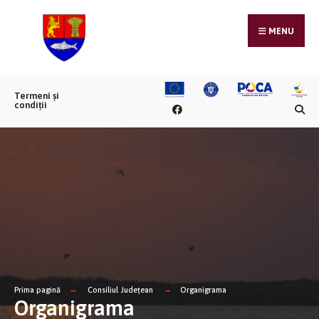
MENU
Termeni și
condiții
Prima pagină
Consiliul Județean
Organigrama
Organigrama