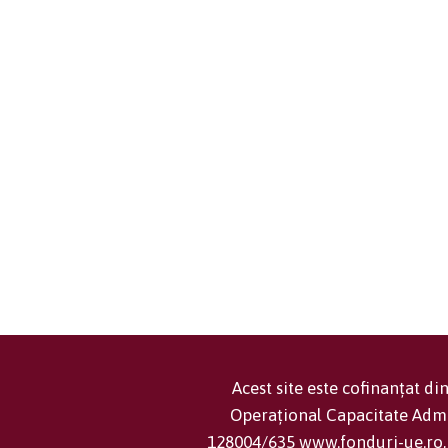
Acest site este cofinanțat d
Operațional Capacitate Adm
128004/635 www.fonduri-ue.ro, 