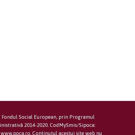
in Fondul Social European, prin Programul
inistrativă 2014-2020. CodMySmis/Sipoca:
www.poca.ro. Conținutul acestui site web nu