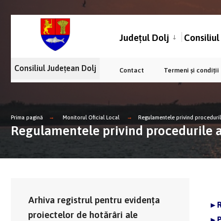
Județul Dolj
Consiliu
Consiliul Județean Dolj
Contact
Termeni și condiții
Prima pagină
Monitorul Oficial Local
Regulamentele privind proceduril
Regulamentele privind procedurile a
Arhiva registrul pentru evidența
►R
proiectelor de hotărâri ale
►P