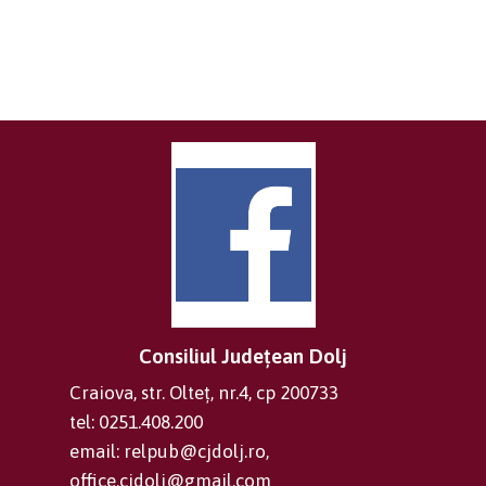
Consiliul Județean Dolj
Craiova, str. Olteț, nr.4, cp 200733
tel: 0251.408.200
email: relpub@cjdolj.ro,
office.cjdolj@gmail.com