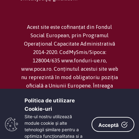
Acest site este cofinanțat din Fondul
Social European, prin Programul
Operațional Capacitate Administrativă
2014-2020. CodMySmis/Sipoca:
128004/635 www.fonduri-ue.ro,
www.poca.ro. Conținutul acestui site web
nu reprezintă în mod obligatoriu poziția
oficială a Uniunii Europene. Întreaga
responsabilitate asupra corectitudinii și
Politica de utilizare
coerenței informațiilor prezentate revine
Cookie-uri‎
inițiatorilor site-ului web.
Site-ul nostru utilizează
module cookie și alte
Acceptă
tehnologii similare pentru a
Consiliul Județean Dolj -
Termeni și
optimiza funcţionalitatea si a