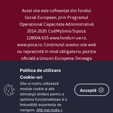
Acest site este cofinanțat din Fondul
Social European, prin Programul
Operațional Capacitate Administrativă
2014-2020. CodMySmis/Sipoca:
128004/635 www.fonduri-ue.ro,
www.poca.ro. Conținutul acestui site web
nu reprezintă în mod obligatoriu poziția
oficială a Uniunii Europene. Întreaga
responsabilitate asupra corectitudinii și
Politica de utilizare
coerenței informațiilor prezentate revine
Cookie-uri‎
inițiatorilor site-ului web.
Site-ul nostru utilizează
module cookie și alte
Acceptă
tehnologii similare pentru a
Consiliul Județean Dolj -
Termeni și
optimiza funcţionalitatea si a
condiții
îmbunătăţi experienţa de
navigare.
Află mai multe »