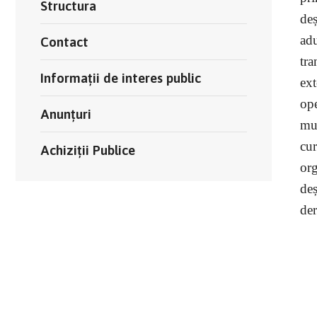
Structura
deș
adu
Contact
tra
Informații de interes public
ext
ope
Anunțuri
mun
cur
Achiziții Publice
org
deș
der