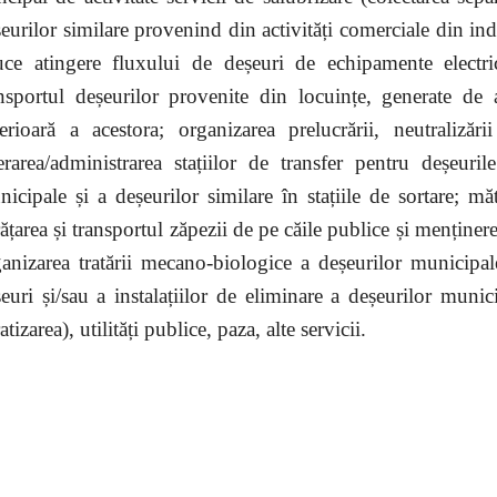
eurilor similare provenind din activități comerciale din indust
ce atingere fluxului de deșeuri de echipamente electrice
nsportul deșeurilor provenite din locuințe, generate de ac
erioară a acestora; organizarea prelucrării, neutralizări
rarea/administrarea stațiilor de transfer pentru deșeuril
icipale și a deșeurilor similare în stațiile de sortare; mătu
ățarea și transportul zăpezii de pe căile publice și menținer
anizarea tratării mecano-biologice a deșeurilor municipal
euri și/sau a instalațiilor de eliminare a deșeurilor munici
atizarea), utilități publice, paza, alte servicii.