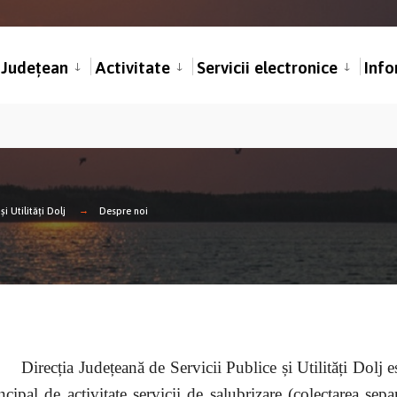
l Județean
Activitate
Servicii electronice
Info
i Utilități Dolj
Despre noi
Direcția Județeană de Servicii Publice și Utilități Dolj e
ncipal de activitate servicii de salubrizare (colectarea sepa