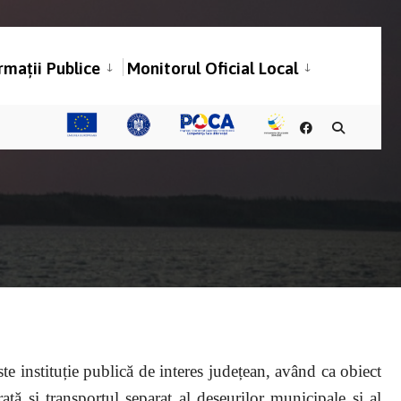
rmații Publice
Monitorul Oficial Local
ste instituție publică de interes județean, având ca obiect
rată și transportul separat al deșeurilor municipale și al