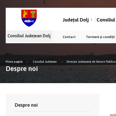
Județul Dolj
Consiliu
Consiliul Județean Dolj
Contact
Termeni și condiții
Prima pagină
Consiliul Județean
Direcția Județeană de Servicii Publice ș
Despre noi
Despre noi
pri