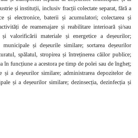
rie și instituții, inclusiv fracții colectate separat, fără a
 și electronice, baterii și acumulatori; colectarea și
tivități de reamenajare și reabilitare interioară și/sau
i și valorificării materiale și energetice a deșeurilor;
e municipale și deșeurile similare; sortarea deșeurilor
ratul, spălatul, stropirea și întreținerea căilor publice;
ea în funcțiune a acestora pe timp de polei sau de îngheț;
e și a deșeurilor similare; administrarea depozitelor de
pale și a deșeurilor similare; dezinsecția, dezinfecția și