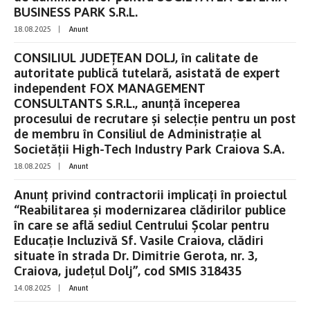
BUSINESS PARK S.R.L.
18.08.2025
|
Anunt
CONSILIUL JUDEȚEAN DOLJ, în calitate de
autoritate publică tutelară, asistată de expert
independent FOX MANAGEMENT
CONSULTANTS S.R.L., anunţă începerea
procesului de recrutare şi selecţie pentru un post
de membru în Consiliul de Administrație al
Societății High-Tech Industry Park Craiova S.A.
18.08.2025
|
Anunt
Anunț privind contractorii implicați în proiectul
“Reabilitarea și modernizarea clădirilor publice
în care se află sediul Centrului Școlar pentru
Educație Incluzivă Sf. Vasile Craiova, clădiri
situate în strada Dr. Dimitrie Gerota, nr. 3,
Craiova, județul Dolj”, cod SMIS 318435
14.08.2025
|
Anunt