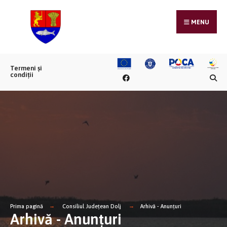
MENU
Termeni și
condiții
Prima pagină
Consiliul Județean Dolj
Arhivă - Anunțuri
Arhivă - Anunțuri