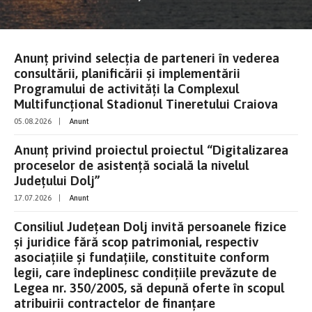
Anunț privind selecția de parteneri în vederea
consultării, planificării și implementării
Programului de activități la Complexul
Multifuncțional Stadionul Tineretului Craiova
05.08.2026
|
Anunt
Anunț privind proiectul proiectul “Digitalizarea
proceselor de asistenţă socială la nivelul
Județului Dolj”
17.07.2026
|
Anunt
Consiliul Judeţean Dolj invită persoanele fizice
şi juridice fără scop patrimonial, respectiv
asociaţiile şi fundaţiile, constituite conform
legii, care îndeplinesc condiţiile prevăzute de
Legea nr. 350/2005, să depună oferte în scopul
atribuirii contractelor de finanţare