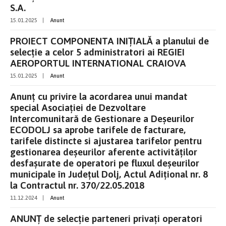
S.A.
15.01.2025
|
Anunt
PROIECT COMPONENTA INIȚIALĂ a planului de
selecție a celor 5 administratori ai REGIEI
AEROPORTUL INTERNATIONAL CRAIOVA
15.01.2025
|
Anunt
Anunț cu privire la acordarea unui mandat
special Asociației de Dezvoltare
Intercomunitară de Gestionare a Deșeurilor
ECODOLJ sa aprobe tarifele de facturare,
tarifele distincte si ajustarea tarifelor pentru
gestionarea deșeurilor aferente activităților
desfașurate de operatori pe fluxul deșeurilor
municipale în Județul Dolj, Actul Adițional nr. 8
la Contractul nr. 370/22.05.2018
11.12.2024
|
Anunt
ANUNȚ de selecție parteneri privați operatori