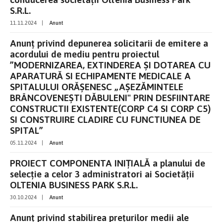
S.R.L.
11.11.2024
|
Anunt
Anunț privind depunerea solicitarii de emitere a
acordului de mediu pentru proiectul
”MODERNIZAREA, EXTINDEREA ŞI DOTAREA CU
APARATURĂ SI ECHIPAMENTE MEDICALE A
SPITALULUI ORĂŞENESC „AŞEZĂMINTELE
BRÂNCOVENEŞTI DĂBULENI" PRIN DESFIINTARE
CONSTRUCTII EXISTENTE(CORP C4 SI CORP C5)
SI CONSTRUIRE CLADIRE CU FUNCTIUNEA DE
SPITAL”
05.11.2024
|
Anunt
PROIECT COMPONENTA INIȚIALĂ a planului de
selecție a celor 3 administratori ai Societății
OLTENIA BUSINESS PARK S.R.L.
30.10.2024
|
Anunt
Anunț privind stabilirea prețurilor medii ale