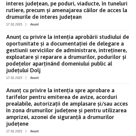
interes județean, pe poduri, viaducte, în tuneluri
rutiere, precum și amenajarea căilor de acces la
drumurile de interes județean
17.02.2025
|
Anunt
Anunț cu privire la intenția aprobării studiului de
oportunitate și a documentației de delegare a
gestiunii serviciilor de administrare, intreținere,
exploatare și reparare a drumurilor, podurilor și
podețelor aparținând domeniului public al
județului Dolj
17.02.2025
|
Anunt
Anunț cu privire la intenția spre aprobare a
tarifelor pentru emiterea de avize, acorduri
prealabile, autorizații de amplasare și/sau acces
în zona drumurilor județene și pentru utilizarea
amprizei, azonei de siguranță a drumurilor
județene
17.02.2025
|
Anunt