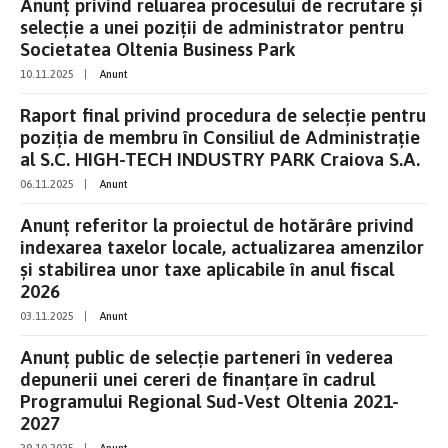
Anunț privind reluarea procesului de recrutare și
selecție a unei poziții de administrator pentru
Societatea Oltenia Business Park
10.11.2025
|
Anunt
Raport final privind procedura de selecție pentru
poziția de membru în Consiliul de Administrație
al S.C. HIGH-TECH INDUSTRY PARK Craiova S.A.
06.11.2025
|
Anunt
Anunț referitor la proiectul de hotărâre privind
indexarea taxelor locale, actualizarea amenzilor
și stabilirea unor taxe aplicabile în anul fiscal
2026
03.11.2025
|
Anunt
Anunț public de selecție parteneri în vederea
depunerii unei cereri de finanțare în cadrul
Programului Regional Sud-Vest Oltenia 2021-
2027
29.10.2025
|
Anunt