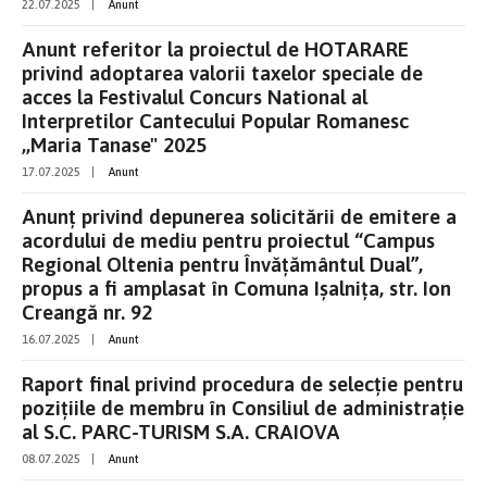
22.07.2025
|
Anunt
Anunt referitor la proiectul de HOTARARE
privind adoptarea valorii taxelor speciale de
acces la Festivalul Concurs National al
Interpretilor Cantecului Popular Romanesc
,,Maria Tanase" 2025
17.07.2025
|
Anunt
Anunț privind depunerea solicitării de emitere a
acordului de mediu pentru proiectul “Campus
Regional Oltenia pentru Învățământul Dual”,
propus a fi amplasat în Comuna Ișalnița, str. Ion
Creangă nr. 92
16.07.2025
|
Anunt
Raport final privind procedura de selecție pentru
pozițiile de membru în Consiliul de administrație
al S.C. PARC-TURISM S.A. CRAIOVA
08.07.2025
|
Anunt