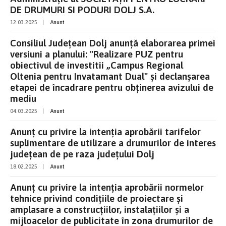
DE DRUMURI SI PODURI DOLJ S.A.
12.03.2025
|
Anunt
Consiliul Judeţean Dolj anunţă elaborarea primei
versiuni a planului: "Realizare PUZ pentru
obiectivul de investitii „Campus Regional
Oltenia pentru Invatamant Dual" şi declanşarea
etapei de încadrare pentru obţinerea avizului de
mediu
04.03.2025
|
Anunt
Anunț cu privire la intenția aprobării tarifelor
suplimentare de utilizare a drumurilor de interes
județean de pe raza județului Dolj
18.02.2025
|
Anunt
Anunț cu privire la intenția aprobării normelor
tehnice privind condițiile de proiectare și
amplasare a construcțiilor, instalațiilor și a
mijloacelor de publicitate în zona drumurilor de