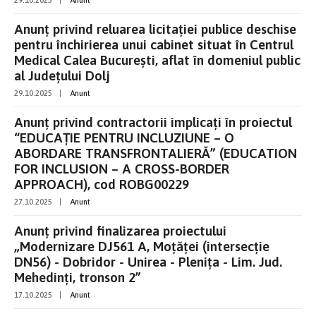
Anunț privind reluarea licitației publice deschise
pentru închirierea unui cabinet situat în Centrul
Medical Calea București, aflat în domeniul public
al Județului Dolj
29.10.2025
|
Anunt
Anunț privind contractorii implicați în proiectul
“EDUCAȚIE PENTRU INCLUZIUNE – O
ABORDARE TRANSFRONTALIERĂ” (EDUCATION
FOR INCLUSION – A CROSS-BORDER
APPROACH), cod ROBG00229
27.10.2025
|
Anunt
Anunț privind finalizarea proiectului
„Modernizare DJ561 A, Moțăței (intersecție
DN56) - Dobridor - Unirea - Plenița - Lim. Jud.
Mehedinți, tronson 2”
17.10.2025
|
Anunt