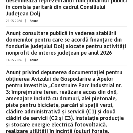
desemnează reprezentanții funcționarilor publici
în comisia paritară din cadrul Consiliului
Județean Dolj
21.05.2026
|
Anunt
Anunț consultare publică în vederea stabilirii
domeniilor pentru care se acordă finanțare din
fondurile județului Dolj alocate pentru activități
nonprofit de interes județean pe anul 2026
14.05.2026
|
Anunt
Anunț privind depunerea documentației pentru
obținerea Avizului de Gospodarire a Apelor
pentru investitia „Construire Parc Industrial nr.
3: împrejmuire teren, realizare acces din dn6,
amenajare incintă cu drumuri, alei pietonale,
piste pentru biciclete, parcări și spații verzi,
clădire administrativă și servicii (C1) și două
clădiri de servicii (C2 și C3), instalație producție
și stocare energie electrică fotovoltaică,
realizare utilități în incintă (puțuri forate,