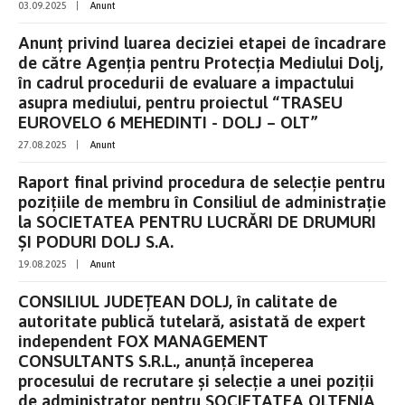
03.09.2025
|
Anunt
Anunț privind luarea deciziei etapei de încadrare
de către Agenția pentru Protecția Mediului Dolj,
în cadrul procedurii de evaluare a impactului
asupra mediului, pentru proiectul “TRASEU
EUROVELO 6 MEHEDINTI - DOLJ – OLT”
27.08.2025
|
Anunt
Raport final privind procedura de selecție pentru
pozițiile de membru în Consiliul de administrație
la SOCIETATEA PENTRU LUCRĂRI DE DRUMURI
ȘI PODURI DOLJ S.A.
19.08.2025
|
Anunt
CONSILIUL JUDEȚEAN DOLJ, în calitate de
autoritate publică tutelară, asistată de expert
independent FOX MANAGEMENT
CONSULTANTS S.R.L., anunţă începerea
procesului de recrutare şi selecţie a unei poziţii
de administrator pentru SOCIETATEA OLTENIA