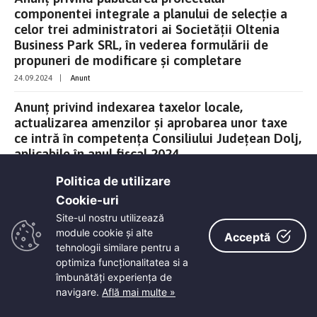
componentei integrale a planului de selecție a
celor trei administratori ai Societății Oltenia
Business Park SRL, în vederea formulării de
propuneri de modificare și completare
24.09.2024
|
Anunt
Anunț privind indexarea taxelor locale,
actualizarea amenzilor și aprobarea unor taxe
ce intră în competența Consiliului Județean Dolj,
aplicabile în anul fiscal 2024
19.09.2024
|
Anunt
Politica de utilizare
Anunț publicare profil administratori societatea
Cookie-uri‎
Oltenia Business Park SRL
Site-ul nostru utilizează
module cookie și alte
18.09.2024
|
Anunt
Acceptă
tehnologii similare pentru a
Anunț privind închirierea prin licitație publică a
optimiza funcţionalitatea si a
trei spații situate în sediul Consiliului Județean
îmbunătăţi experienţa de
Dolj, str. Olteț nr.4
navigare.
Află mai multe »
05.09.2024
|
Anunt