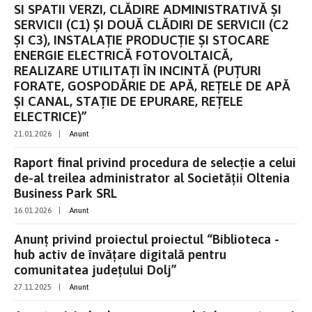
SI SPATII VERZI, CLĂDIRE ADMINISTRATIVĂ ȘI
SERVICII (C1) ȘI DOUĂ CLĂDIRI DE SERVICII (C2
ȘI C3), INSTALAȚIE PRODUCȚIE ȘI STOCARE
ENERGIE ELECTRICĂ FOTOVOLTAICĂ,
REALIZARE UTILITAȚI ÎN INCINTĂ (PUȚURI
FORATE, GOSPODĂRIE DE APĂ, REȚELE DE APĂ
ȘI CANAL, STAȚIE DE EPURARE, REȚELE
ELECTRICE)”
21.01.2026
|
Anunt
Raport final privind procedura de selecție a celui
de-al treilea administrator al Societății Oltenia
Business Park SRL
16.01.2026
|
Anunt
Anunț privind proiectul proiectul “Biblioteca -
hub activ de învățare digitală pentru
comunitatea județului Dolj”
27.11.2025
|
Anunt