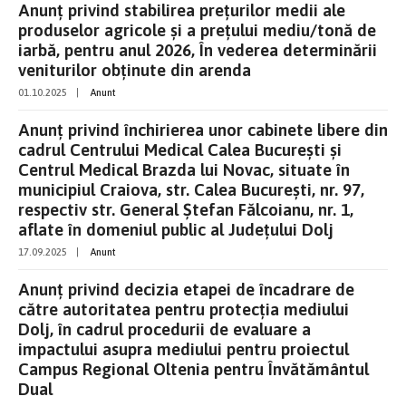
Anunț privind stabilirea preţurilor medii ale
produselor agricole şi a preţului mediu/tonă de
iarbă, pentru anul 2026, În vederea determinării
veniturilor obţinute din arenda
01.10.2025
|
Anunt
Anunț privind închirierea unor cabinete libere din
cadrul Centrului Medical Calea București și
Centrul Medical Brazda lui Novac, situate în
municipiul Craiova, str. Calea București, nr. 97,
respectiv str. General Ștefan Fălcoianu, nr. 1,
aflate în domeniul public al Județului Dolj
17.09.2025
|
Anunt
Anunț privind decizia etapei de încadrare de
către autoritatea pentru protecția mediului
Dolj, în cadrul procedurii de evaluare a
impactului asupra mediului pentru proiectul
Campus Regional Oltenia pentru Învătământul
Dual