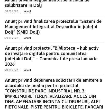
salubrizare in Dolj
30.01.2026
|
Anunt
Anunț privind finalizarea proiectului “Sistem de
Management Integrat al Deşeurilor în judeţul
Dolj” (SMID Dolj)
29.01.2026
|
Anunt
Anunț privind proiectul “Biblioteca – hub activ
de învățare digitală pentru comunitatea
județului Dolj” – Comunicat de presa Ianuarie
2026
28.01.2026
|
Anunt
Anunț privind depunerea solicitării de emitere a
acordului de mediu pentru proiectul
“CONSTRUIRE PARC INDUSTRIAL NR. 3:
ÎMPREJMUIRE TEREN, REALIZARE ACCES DIN
DN6, AMENAJARE INCINTA CU DRUMURI, ALEI
PIETONALE, PISTE PENTRU BICICLETE, PARCARI