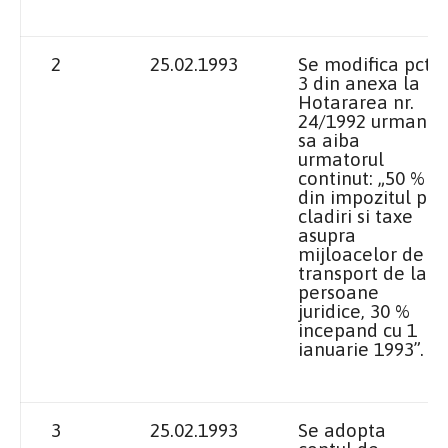
2
25.02.1993
Se modifica pct
3 din anexa
la
Hotararea
nr.
24/1992 urmand
sa aiba
urmatorul
continut: „50 %
din impozitul pe
cladiri si taxe
asupra
mijloacelor de
transport de la
persoane
juridice, 30 %
incepand cu 1
ianuarie
1993”
.
3
25.02.1993
Se adopta