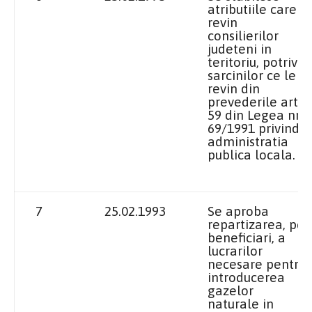
atributiile care
revin
consilierilor
judeteni in
teritoriu, potrivit
sarcinilor ce le
revin din
prevederile art.
59 din Legea nr.
69/1991 privind
administratia
publica locala.
7
25.02.1993
Se aproba
repartizarea, pe
beneficiari, a
lucrarilor
necesare pentru
introducerea
gazelor
naturale in