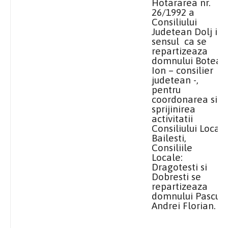
Hotararea
nr.
26/1992 a
Consiliului
Judetean Dolj in
sensul ca se
repartizeaza
domnului Botea
Ion – consilier
judetean -,
pentru
coordonarea si
sprijinirea
activitatii
Consiliului Local
Bailesti,
Consiliile
Locale:
Dragotesti si
Dobresti se
repartizeaza
domnului Pascu
Andrei Florian.