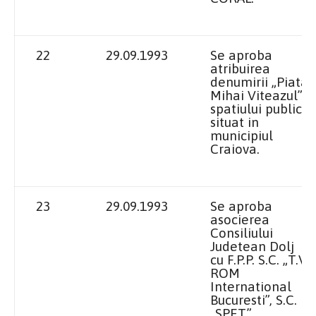
22
29.09.1993
Se aproba
atribuirea
denumirii „Piata
Mihai Viteazul”
spatiului public,
situat in
municipiul
Craiova
.
23
29.09.1993
Se aproba
asocierea
Consiliului
Judetean Dolj
cu F.P.P. S.C. „T.V.
ROM
International
Bucuresti”, S.C.
„SPET”