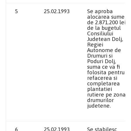
5
25.02.1993
Se aproba
alocarea sumei
de 2.871.200 lei
de la bugetul
Consiliului
Judetean Dolj,
Regiei
Autonome de
Drumuri si
Poduri Dolj,
suma ce va fi
folosita pentru
refacerea si
completarea
plantatiei
rutiere pe zona
drumurilor
judetene.
6
25.02.1993
Se stabilesc