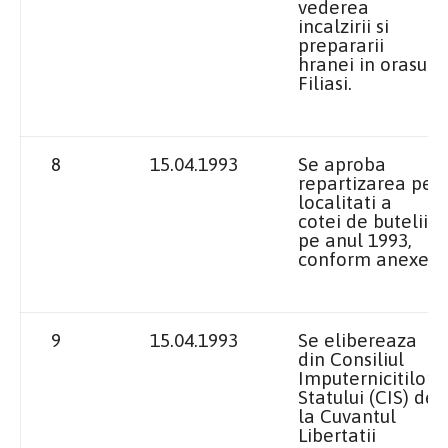
vederea
incalzirii si
prepararii
hranei in orasul
Filiasi.
8
15.04.1993
Se aproba
repartizarea pe
localitati a
cotei de butelii
pe anul 1993,
conform anexei.
9
15.04.1993
Se elibereaza
din Consiliul
Imputernicitilor
Statului (CIS) de
la Cuvantul
Libertatii