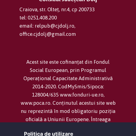
Craiova, str. Olteț, nr.4, cp 200733
tel: 0251.408.200
email: relpub@cjdolj.ro,
office.cjdolj@gmail.com
Acest site este cofinanțat din Fondul
Social European, prin Programul
Operațional Capacitate Administrativă
2014-2020. CodMySmis/Sipoca:
128004/635 www.fonduri-ue.ro,
www.poca.ro. Conținutul acestui site web
nu reprezintă în mod obligatoriu poziția
oficială a Uniunii Europene. Întreaga
responsabilitate asupra corectitudinii și
Politica de utilizare
coerenței informațiilor prezentate revine