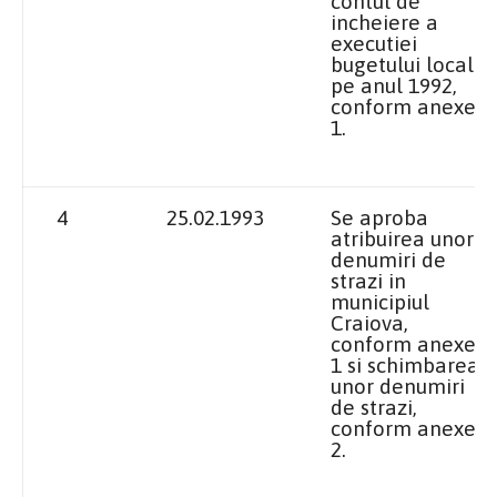
contul de
incheiere a
executiei
bugetului local
pe anul 1992,
conform anexei
1.
4
25.02.1993
Se aproba
atribuirea unor
denumiri de
strazi in
municipiul
Craiova
,
conform anexei
1 si schimbarea
unor denumiri
de strazi,
conform anexei
2.