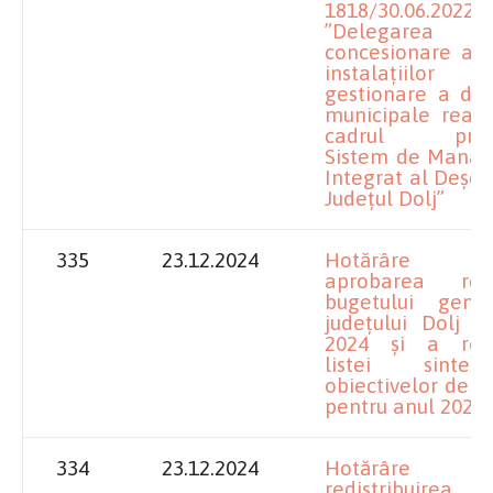
1818/30.06.2022
”Delegarea
concesionare a o
instalațiil
gestionare a deș
municipale reali
cadrul proiec
Sistem de Mana
Integrat al Deșeur
Județul Dolj”
335
23.12.2024
Hotărâre pr
aprobarea rectif
bugetului gene
județului Dolj p
2024 și a rectif
listei sint
obiectivelor de in
pentru anul 2024
334
23.12.2024
Hotărâre pr
redistribuirea s