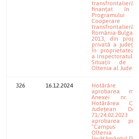
transfrontalieră”
finanțat în c
Programulu
Cooperare
transfrontalieră
România-Bulgaria
2013, din propri
privată a județul
în proprietatea 
a Inspectoratului
Situații de U
Oltenia al Județul
326
16.12.2024
Hotărâre p
aprobarea modif
Anexei nr.
Hotărârea Consi
Județean Dol
71/24.02.2023 p
aprobarea proie
”Campus Reg
Oltenia pe
Învățământul Dua