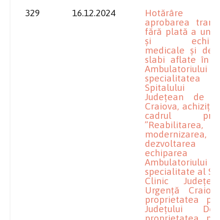
329
16.12.2024
Hotărâre pr
aprobarea transm
fără plată a unor
și echipam
medicale și de c
slabi aflate în 
Ambulatoriul
specialitat
Spitalului C
Județean de U
Craiova, achizițio
cadrul proiec
”Reabilitarea,
modernizarea,
dezvoltare
echiparea
Ambulatoriul
specialitate al Sp
Clinic Județe
Urgență Craiova
proprietatea pri
Județului Do
proprietatea pri