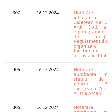
307
16.12.2024
Hotărâre pr
înființarea Cen
Județean de Cult
Artă Dolj, apr
organigramei, st
de funcți
Regulamentul
organizar
funcționare p
această instituție
306
16.12.2024
Hotărâre pr
aprobarea modif
statului de f
pentru Bibli
Județeană ”Alexa
Aristia Aman”
305
16.12.2024
Hotărâre pr
aprobarea modif