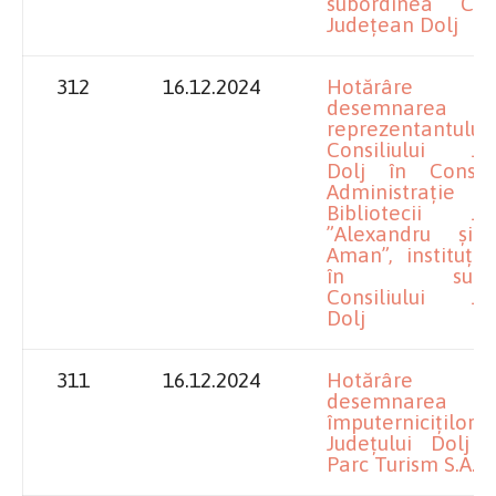
subordinea Consi
Județean Dolj
312
16.12.2024
Hotărâre pr
desemnarea
reprezentantului
Consiliului Ju
Dolj în Consil
Administraț
Bibliotecii Ju
”Alexandru și A
Aman”, instituție
în subord
Consiliului Ju
Dolj
311
16.12.2024
Hotărâre pr
desemnarea
împuterniciților
Județului Dolj l
Parc Turism S.A. 