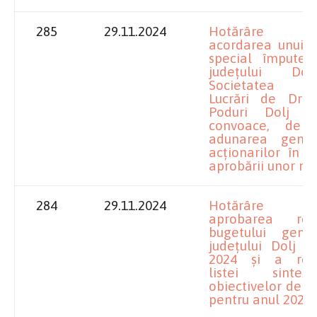
285
29.11.2024
Hotărâre pr
acordarea unui 
special împuterni
județului Do
Societatea p
Lucrări de Drum
Poduri Dolj S
convoace, de î
adunarea gene
acționarilor în 
aprobării unor mă
284
29.11.2024
Hotărâre pr
aprobarea rectif
bugetului gene
județului Dolj p
2024 și a rectif
listei sint
obiectivelor de in
pentru anul 2024