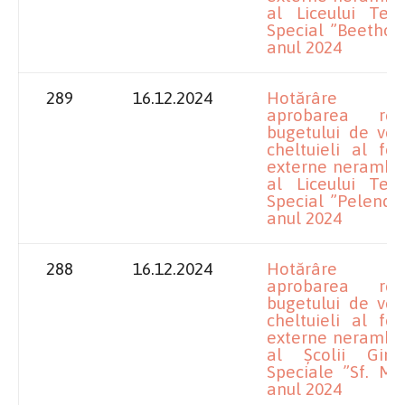
al Liceului Tehn
Special ”Beethov
anul 2024
289
16.12.2024
Hotărâre pr
aprobarea rectif
bugetului de veni
cheltuieli al fon
externe nerambur
al Liceului Tehn
Special ”Pelenda
anul 2024
288
16.12.2024
Hotărâre pr
aprobarea rectif
bugetului de veni
cheltuieli al fon
externe nerambur
al Școlii Gimn
Speciale ”Sf. Mi
anul 2024