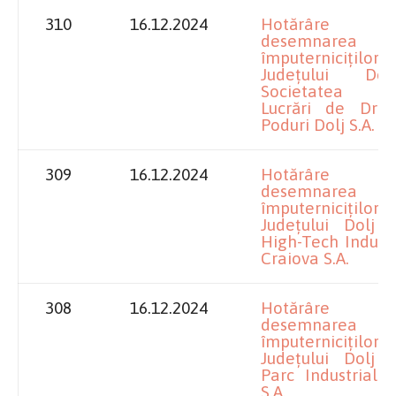
310
16.12.2024
Hotărâre pr
desemnarea
împuterniciților
Județului Do
Societatea p
Lucrări de Drum
Poduri Dolj S.A.
309
16.12.2024
Hotărâre pr
desemnarea
împuterniciților
Județului Dolj l
High-Tech Indust
Craiova S.A.
308
16.12.2024
Hotărâre pr
desemnarea
împuterniciților
Județului Dolj l
Parc Industrial 
S.A.