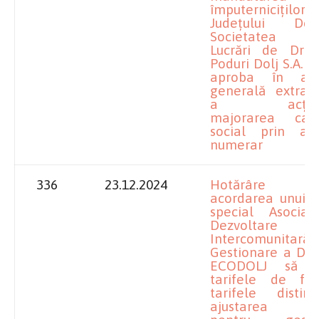
împuterniciților
Județului Do
Societatea p
Lucrări de Drum
Poduri Dolj S.A. p
aproba în adu
generală extraor
a acționar
majorarea capit
social prin ap
numerar
336
23.12.2024
Hotărâre pr
acordarea unui 
special Asociaț
Dezvoltare
Intercomunita
Gestionare a Deș
ECODOLJ să a
tarifele de fact
tarifele distin
ajustarea tar