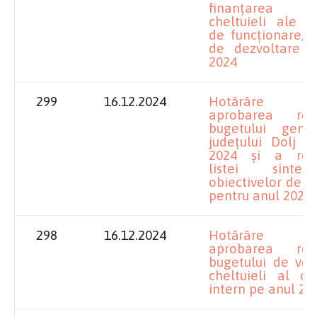
finanțarea
cheltuieli ale se
de funcționare/se
de dezvoltare î
2024
299
16.12.2024
Hotărâre pr
aprobarea rectif
bugetului gene
județului Dolj p
2024 și a rectif
listei sint
obiectivelor de in
pentru anul 2024
298
16.12.2024
Hotărâre pr
aprobarea rectif
bugetului de veni
cheltuieli al cre
intern pe anul 20