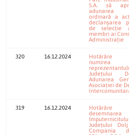
S.A. să apro
adunarea gen
ordinară a acțio
declanșarea proc
de selecție a 
membri ai Consili
Administrație
320
16.12.2024
Hotărâre pr
numirea
reprezentantului
Județului Do
Adunarea Gene
Asociației de Dez
Intercomunitară 
319
16.12.2024
Hotărâre pr
desemnarea
împuternicitului
Județului Dolj l
Compania d