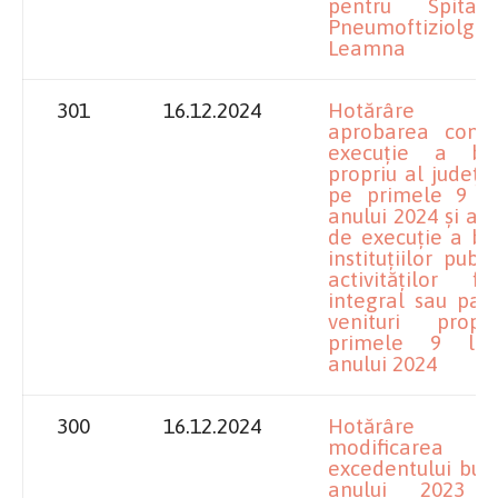
pentru Spital
Pneumoftiziolgie
Leamna
301
16.12.2024
Hotărâre pr
aprobarea contu
execuție a bug
propriu al județul
pe primele 9 lu
anului 2024 și a c
de execuție a bu
instituțiilor publ
activităților fi
integral sau parț
venituri prop
primele 9 lun
anului 2024
300
16.12.2024
Hotărâre pr
modificarea util
excedentului bug
anului 2023 p