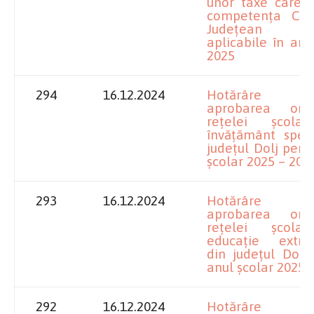
unor taxe care i
competența Consi
Județean D
aplicabile în anul
2025
294
16.12.2024
Hotărâre pr
aprobarea organ
rețelei școla
învățământ speci
județul Dolj pent
școlar 2025 – 202
293
16.12.2024
Hotărâre pr
aprobarea organ
rețelei școla
educație extraș
din județul Dolj
anul școlar 2025 
292
16.12.2024
Hotărâre pr