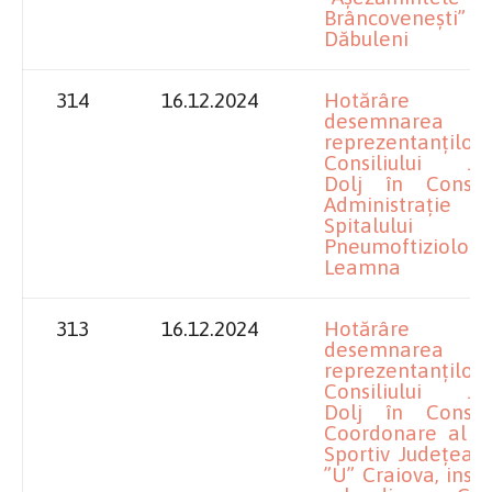
Brâncovenești”
Dăbuleni
314
16.12.2024
Hotărâre pr
desemnarea
reprezentanților
Consiliului Ju
Dolj în Consil
Administraț
Spitalulu
Pneumoftiziologi
Leamna
313
16.12.2024
Hotărâre pr
desemnarea
reprezentanților
Consiliului Ju
Dolj în Consil
Coordonare al Cl
Sportiv Județean 
”U” Craiova, insti