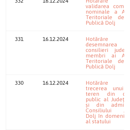
332
16.12.2024
Hotărâre pr
validarea compo
nominale a Autor
Teritoriale de 
Publică Dolj
331
16.12.2024
Hotărâre pr
desemnarea
consilieri județ
membri ai Autor
Teritoriale de 
Publică Dolj
330
16.12.2024
Hotărâre pr
trecerea unui i
teren din dom
public al Județul
și din adminis
Consiliului Ju
Dolj în domeniul
al statului