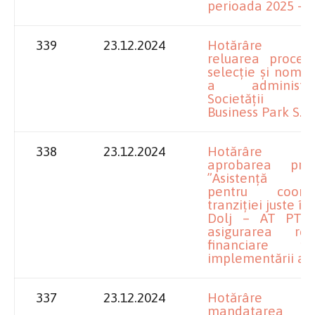
perioada 2025 – 
339
23.12.2024
Hotărâre pr
reluarea procedu
selecție și nomin
a administrat
Societății Ol
Business Park S.R.
338
23.12.2024
Hotărâre pr
aprobarea proie
”Asistență Te
pentru coordo
tranziției juste în
Dolj – AT PTJ 
asigurarea resu
financiare ne
implementării ac
337
23.12.2024
Hotărâre pr
mandatarea