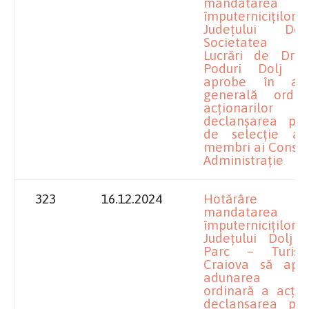
mandatarea
împuterniciților
Județului Do
Societatea p
Lucrări de Drum
Poduri Dolj S
aprobe în adu
generală ordi
acționarilor
declanșarea proc
de selecție a 
membri ai Consili
Administrație
323
16.12.2024
Hotărâre pr
mandatarea
împuterniciților
Județului Dolj l
Parc – Turism
Craiova să apr
adunarea gen
ordinară a acțion
declanșarea proc