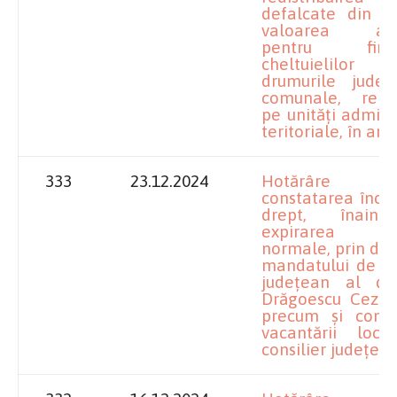
defalcate din t
valoarea adă
pentru finan
cheltuielilor p
drumurile județ
comunale, repar
pe unități adminis
teritoriale, în anu
333
23.12.2024
Hotărâre pr
constatarea încet
drept, înain
expirarea du
normale, prin dem
mandatului de co
județean al do
Drăgoescu Cezar-
precum și const
vacantării locu
consilier județea