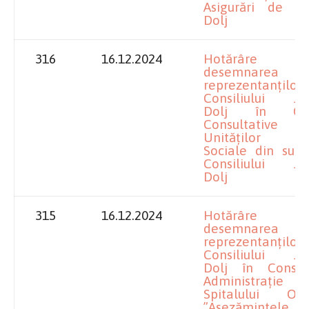
Asigurări de Să
Dolj
316
16.12.2024
Hotărâre pr
desemnarea
reprezentanților
Consiliului Ju
Dolj în Consi
Consultati
Unităților Me
Sociale din subo
Consiliului Ju
Dolj
315
16.12.2024
Hotărâre pr
desemnarea
reprezentanților
Consiliului Ju
Dolj în Consil
Administraț
Spitalului Oră
”Așezămintele