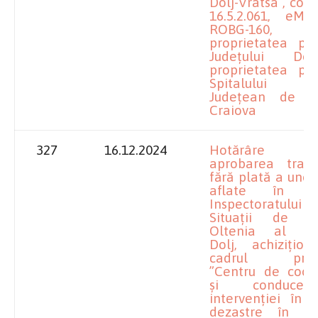
Dolj-Vratsa”, cod 
16.5.2.061, eMS
ROBG-160,
proprietatea pri
Județului Do
proprietatea pri
Spitalului C
Județean de U
Craiova
327
16.12.2024
Hotărâre pr
aprobarea transm
fără plată a unor
aflate în do
Inspectoratului 
Situații de U
Oltenia al Jud
Dolj, achizițion
cadrul proiec
”Centru de coor
și conduce
intervenției în 
dezastre în re