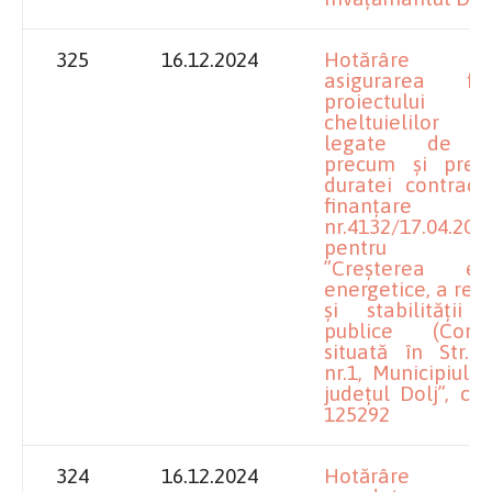
325
16.12.2024
Hotărâre pr
asigurarea final
proiectului
cheltuielilor es
legate de a
precum și prelu
duratei contract
finanțare
nr.4132/17.04.2019
pentru proi
”Creșterea efic
energetice, a rezi
și stabilității c
publice (Cor
situată în Str. 
nr.1, Municipiul C
județul Dolj”, co
125292
324
16.12.2024
Hotărâre pr