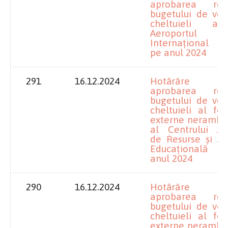
aprobarea rectif
bugetului de veni
cheltuieli al
Aeroportul
Internațional C
pe anul 2024
291
16.12.2024
Hotărâre pr
aprobarea rectif
bugetului de veni
cheltuieli al fon
externe nerambur
al Centrului Ju
de Resurse și As
Educațională Do
anul 2024
290
16.12.2024
Hotărâre pr
aprobarea rectif
bugetului de veni
cheltuieli al fon
externe nerambur