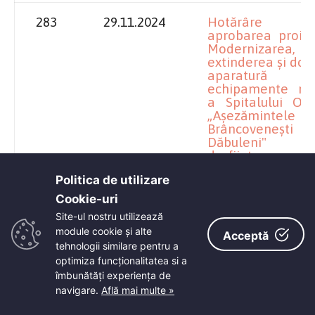
283
29.11.2024
Hotărâre pr
aprobarea proiec
Modernizarea,
extinderea și dot
aparatur
echipamente me
a Spitalului Oră
„Așezămintele
Brâncovenești
Dăbuleni" 
desființare cons
existente (corp
Politica de utilizare
corp C5) și cons
clădire cu funcți
Cookie-uri‎
spital”, a dev
Site-ul nostru utilizează
general actualiza
module cookie și alte
P.T. și a indica
Acceptă
tehnologii similare pentru a
tehnico- econ
revizuiți p
optimiza funcţionalitatea si a
obiectivul de inves
îmbunătăţi experienţa de
navigare.
Află mai multe »
282
29.11.2024
Hotărâre pr