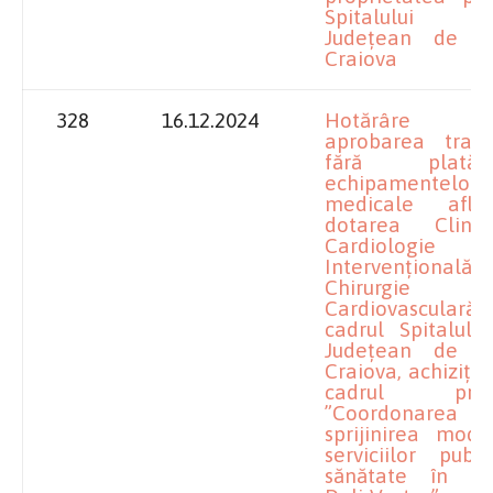
Spitalului C
Județean de U
Craiova
328
16.12.2024
Hotărâre pr
aprobarea transm
fără pla
echipamentelor
medicale afla
dotarea Clini
Cardiologie
Intervenționa
Chirurgie
Cardiovascula
cadrul Spitalului
Județean de U
Craiova, achizițio
cadrul proiec
”Coordonar
sprijinirea moder
serviciilor publ
sănătate în re