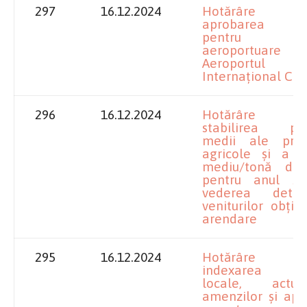
297
16.12.2024
Hotărâre pr
aprobarea tar
pentru servi
aeroportuare l
Aeroportul
Internațional Cra
296
16.12.2024
Hotărâre pr
stabilirea preț
medii ale prod
agricole și a pr
mediu/tonă de 
pentru anul 20
vederea determ
veniturilor obțin
arendare
295
16.12.2024
Hotărâre pr
indexarea ta
locale, actual
amenzilor și apr