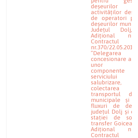
pentru gestio
deșeurilor af
activităților desf
de operatori pe 
deșeurilor munici
Județul Dolj,
Adițional nr
Contractul
nr.370/22.05.2018
”Delegarea
concesionare a ge
unor activ
componente
serviciulu
salubrizare, res
colectare
transportul deșe
municipale și a
fluxuri de deșe
județul Dolj și o
stației de sort
transfer Goicea” ș
Adițional nr
Contractul