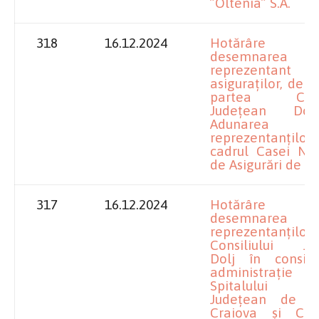
”Oltenia” S.A.
318
16.12.2024
Hotărâre pr
desemnarea
reprezenta
asiguraților, dele
partea Consil
Județean Dol
Adunarea
reprezentanțil
cadrul Casei Naț
de Asigurări de S
317
16.12.2024
Hotărâre pr
desemnarea
reprezentanților
Consiliului Ju
Dolj în consili
administrați
Spitalului C
Județean de U
Craiova și Ca