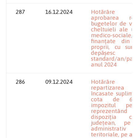
287
16.12.2024
Hotărâre pr
aprobarea rectif
bugetelor de veni
cheltuieli ale uni
medico-sociale,
finanțate din ve
proprii, cu sum
depășesc c
standard/an/p
anul 2024
286
09.12.2024
Hotărâre pr
repartizarea 
încasate suplime
cota de 6%
impozitul pe 
reprezentând f
dispoziţia consi
judeţean, pe u
administra
teritoriale, pe an