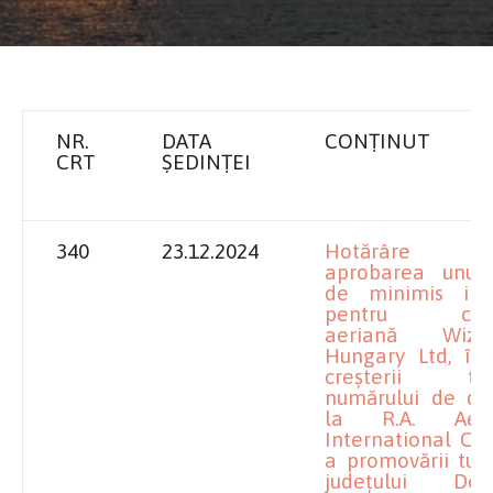
NR.
DATA
CONȚINUT
CRT
ȘEDINȚEI
340
23.12.2024
Hotărâre pr
aprobarea unui 
de minimis indi
pentru com
aeriană Wiz
Hungary Ltd, în 
creșterii trafi
numărului de des
la R.A. Aerop
International Cra
a promovării turi
județului Do