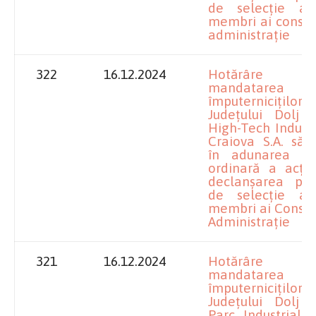
de selecție a 
membri ai consili
administrație
322
16.12.2024
Hotărâre pr
mandatarea
împuterniciților
Județului Dolj l
High-Tech Indust
Craiova S.A. să 
în adunarea ge
ordinară a acțio
declanșarea proc
de selecție a 
membri ai Consili
Administrație
321
16.12.2024
Hotărâre pr
mandatarea
împuterniciților
Județului Dolj l
Parc Industrial 