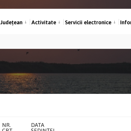
l Județean
Activitate
Servicii electronice
Info
NR.
DATA
CRT.
ȘEDINȚEI