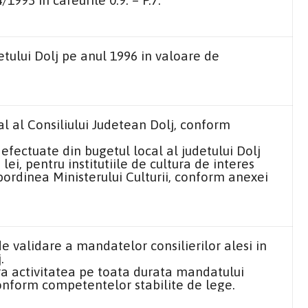
1993 in careurile 0.9. – P.7.
etului Dolj pe anul
1996 in
valoare de
l al Consiliului Judetean Dolj, conform
efectuate din bugetul local al judetului Dolj
lei, pentru institutiile de cultura de interes
bordinea Ministerului Culturii, conform anexei
e validare a mandatelor consilierilor alesi in
.
ra activitatea pe toata durata mandatului
conform competentelor stabilite de lege.