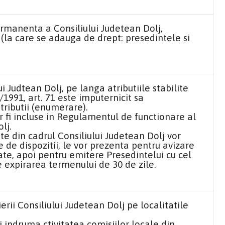
rmanenta a Consiliului Judetean Dolj,
la care se adauga de drept: presedintele si
i Judtean Dolj, pe langa atributiile stabilite
1991, art. 71 este imputernicit sa
tributii (enumerare).
or fi incluse in Regulamentul de functionare al
lj.
ate din cadrul Consiliului Judetean Dolj vor
de dispozitii, le vor prezenta pentru avizare
tate, apoi pentru emitere Presedintelui cu cel
e expirarea termenului de 30 de zile.
erii Consiliului Judetean Dolj pe localitatile
 si indruma ctivitatea comisiilor locale din