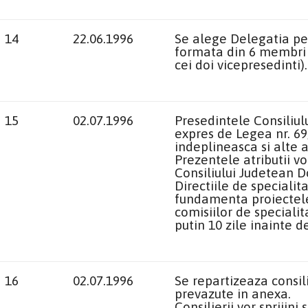
14
22.06.1996
Se alege Delegatia pe
formata din 6 membri (
cei doi vicepresedinti).
15
02.07.1996
Presedintele Consiliulu
expres de Legea nr. 69/
indeplineasca si alte a
Prezentele atributii v
Consiliului Judetean Do
Directiile de specialit
fundamenta proiectele 
comisiilor de speciali
putin 10 zile inainte d
16
02.07.1996
Se repartizeaza consili
prevazute in anexa.
Consilierii vor sprijini