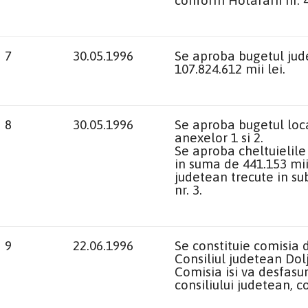
conform Hotararii nr. 4/
7
30.05.1996
Se aproba bugetul jud
107.824.612 mii lei.
8
30.05.1996
Se aproba bugetul loca
anexelor 1 si 2.
Se aproba cheltuielile 
in suma de 441.153 mii 
judetean trecute in su
nr. 3.
9
22.06.1996
Se constituie comisia d
Consiliul judetean Dolj
Comisia isi va desfasu
consiliului judetean, 