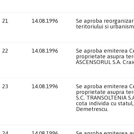
21
14.08.1996
Se aproba reorganiza
teritoriului si urbani
22
14.08.1996
Se aproba emiterea Cer
proprietate asupra ter
ASCENSORUL S.A. Craiov
23
14.08.1996
Se aproba emiterea Cer
proprietate asupra ter
S.C. TRANSOLTENIA S.A.
cota individa cu statul
Demetrescu.
24
14.08.1996
Se aproba emiterea aut