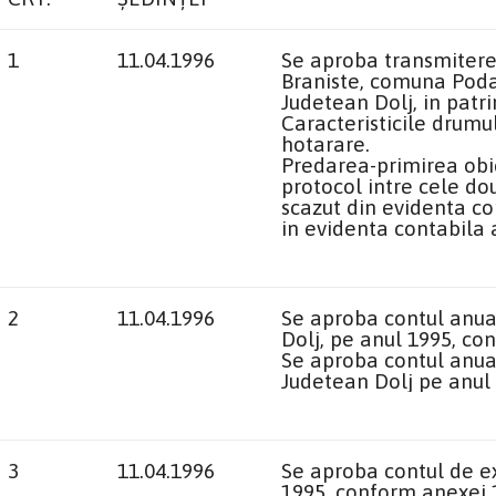
1
11.04.1996
Se aproba transmitere
Braniste, comuna Podar
Judetean Dolj, in patri
Caracteristicile drumu
hotarare.
Predarea-primirea obie
protocol intre cele do
scazut din evidenta con
in evidenta contabila a
2
11.04.1996
Se aproba contul anual
Dolj, pe anul 1995, co
Se aproba contul anual
Judetean Dolj pe anul 
3
11.04.1996
Se aproba contul de ex
1995, conform anexei 