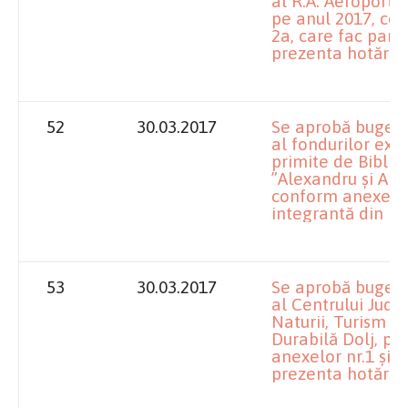
al R.A. Aeroportu
pe anul 2017, con
2a, care fac part
prezenta hotărâr
52
30.03.2017
Se aprobă bugetul
al fondurilor ex
primite de Bibli
”Alexandru și Ari
conform anexelor 
integrantă din pr
53
30.03.2017
Se aprobă bugetul
al Centrului Jude
Naturii, Turism ș
Durabilă Dolj, pe
anexelor nr.1 și 1
prezenta hotărâr