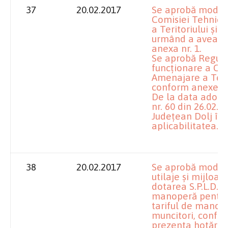
37
20.02.2017
Se aprobă modif
Comisiei Tehnic
a Teritoriului şi
urmând a avea al
anexa nr. 1.
Se aprobă Regula
funcţionare a Co
Amenajare a Terit
conform anexei nr
De la data adoptă
nr. 60 din 26.02.2
Judeţean Dolj îşi
aplicabilitatea.
38
20.02.2017
Se aprobă modific
utilaje şi mijloac
dotarea S.P.L.D.P. 
manoperă pentru 
tariful de manope
muncitori, confor
prezenta hotărâr