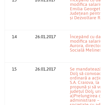
modifica salariu
Emilia Georgeta, 
Judeţean pentru P
şi Dezvoltare Rur
14
26.01.2017
Începând cu data
modifica salariu
Aurora, director 
Socială Melineşti
15
26.01.2017
Se mandatează împ
Dolj să convoace
ordinară a acţion
S.A. Craiova, la d
propună şi să vot
judeţul Dolj, urm
a)Prelungirea con
administrare – m
societate cu admin