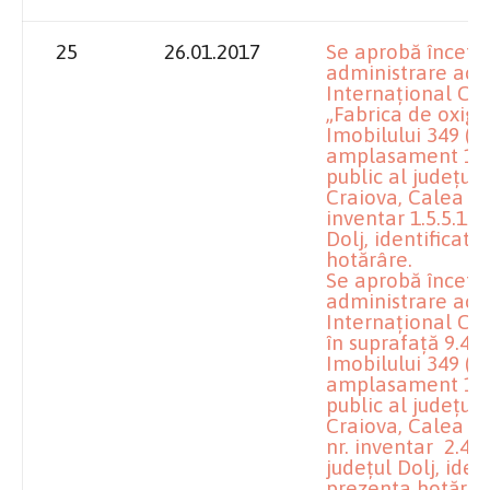
25
26.01.2017
Se aprobă înceta
administrare acor
Internaţional Cra
„Fabrica de oxige
Imobilului 349 (pa
amplasament 1, s
public al judeţului
Craiova, Calea Buc
inventar 1.5.5.12
Dolj, identificat
hotărâre.
Se aprobă înceta
administrare acor
Internaţional Cra
în suprafaţă 9.44
Imobilului 349 (pa
amplasament 1, s
public al judeţului
Craiova, Calea Buc
nr. inventar 2.4.
judeţul Dolj, iden
prezenta hotărâr