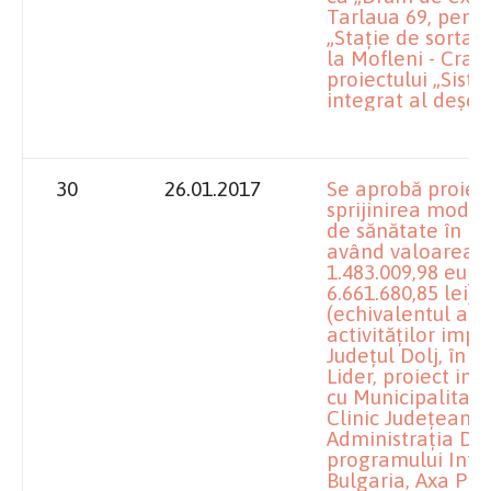
Tarlaua 69, pentr
„Staţie de sortar
la Mofleni - Crai
proiectului „Si
integrat al deşeur
30
26.01.2017
Se aprobă proiec
sprijinirea modern
de sănătate în re
având valoarea to
1.483.009,98 euro
6.661.680,85 lei),
(echivalentul a 3.
activităţilor imp
Judeţul Dolj, în c
Lider, proiect im
cu Municipalitate
Clinic Judeţean d
Administraţia Dist
programului Inte
Bulgaria, Axa Prio