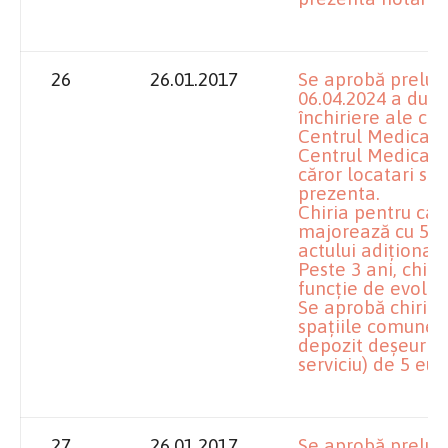
26
26.01.2017
Se aprobă prelun
06.04.2024 a dura
închiriere ale ca
Centrul Medical C
Centrul Medical B
căror locatari su
prezenta.
Chiria pentru ca
majorează cu 5% 
actului adiţional.
Peste 3 ani, chiri
funcţie de evoluţi
Se aprobă chiria 
spaţiile comune (
depozit deşeuri 
serviciu) de 5 eu
27
26.01.2017
Se aprobă prelung