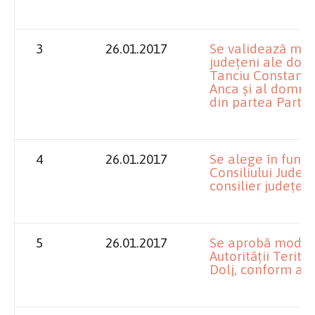
3
26.01.2017
Se validează man
judeţeni ale do
Tanciu Constanţa
Anca şi al domnu
din partea Partid
4
26.01.2017
Se alege în funcţ
Consiliului Jude
consilier judeţea
5
26.01.2017
Se aprobă modif
Autorităţii Terito
Dolj, conform ane