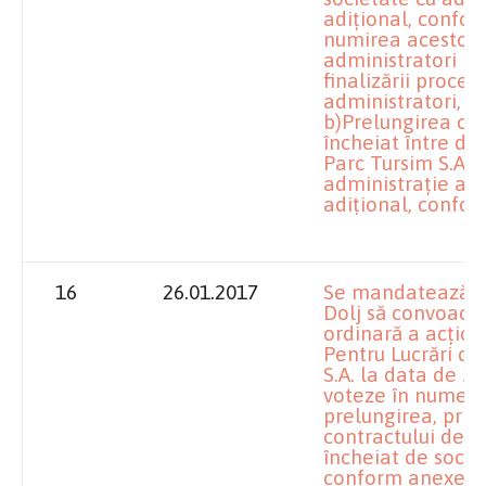
adiţional, conform
numirea acestora
administratori pr
finalizării proced
administratori, d
b)Prelungirea co
încheiat între dir
Parc Tursim S.A. C
administraţie al s
adiţional, confor
16
26.01.2017
Se mandatează împ
Dolj să convoace
ordinară a acţion
Pentru Lucrări de
S.A. la data de 31
voteze în numele 
prelungirea, prin 
contractului de 
încheiat de socie
conform anexei nr