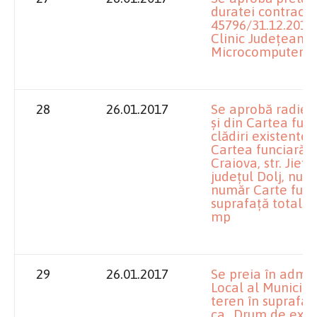
duratei contractul
45796/31.12.2015,
Clinic Judeţean 
Microcomputer Se
28
26.01.2017
Se aprobă radiere
şi din Cartea fun
clădiri existente 
Cartea funciară, p
Craiova, str. Jieţul
judeţul Dolj, num
număr Carte func
suprafaţă totală 
mp
29
26.01.2017
Se preia în admin
Local al Municipi
teren în suprafaţ
ca „Drum de explo