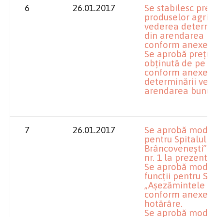
6
26.01.2017
Se stabilesc preţ
produselor agrico
vederea determină
din arendarea bun
conform anexei nr
Se aprobă preţul
obţinută de pe pa
conform anexei nr
determinării veni
arendarea bunuril
7
26.01.2017
Se aprobă modifi
pentru Spitalul 
Brâncoveneşti” D
nr. 1 la prezenta
Se aprobă modifi
funcţii pentru Sp
„Aşezămintele Br
conform anexei nr
hotărâre.
Se aprobă modifi