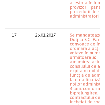
acestora în funcţ
provizorii, până la
procedurii de sel
administratori, d
17
26.01.2017
Se mandatează împ
Dolj la S.C. Parc 
convoace de înd
ordinară a acţion
voteze în numele 
următoarele:
a)numirea actual
consiliului de adm
expira mandatul l
funcţia de admini
la data finalizări
noilor administra
4 luni, conform a
b)prelungirea, pri
contractului de 
încheiat de socie