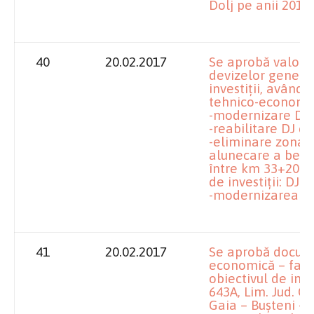
Dolj pe anii 2017 
40
20.02.2017
Se aprobă valoril
devizelor genera
investiţii, având 
tehnico-economi
-modernizare DJ 
-reabilitare DJ 6
-eliminare zona c
alunecare a benzi
între km 33+200 –
de investiţii: DJ 
-modernizarea DJ5
41
20.02.2017
Se aprobă docume
economică – faza
obiectivul de inve
643A, Lim. Jud. Ol
Gaia – Buşteni - 