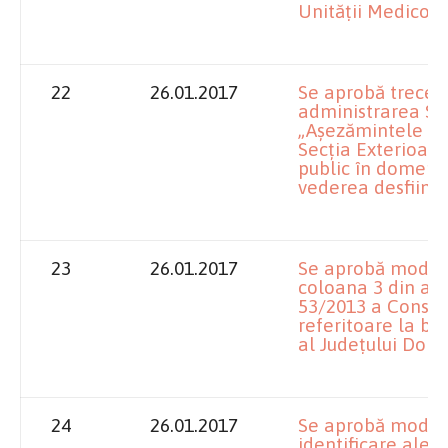
Unităţii Medico-S
22
26.01.2017
Se aprobă trecere
administrarea Sp
„Aşezămintele Br
Secţia Exterioară
public în domeniul
vederea desfiinţări
23
26.01.2017
Se aprobă modific
coloana 3 din ane
53/2013 a Consili
referitoare la bu
al Judeţului Dolj;
24
26.01.2017
Se aprobă modifi
identificare ale c