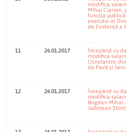
modifica salariu
Mihai Ciprian, p
funcţia publică d
executiv al Direc
de Evidenţă a Per
11
26.01.2017
Începând cu data
modifica salariu
Constantin, direc
de Pază şi Servicii
12
26.01.2017
Începând cu data
modifica salariul
Bogdan Mihai, dir
Judeţean Ştiinţa 
13
26.01.2017
Începând cu data