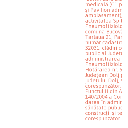
medicală (C1 pe
şi Pavilion admin
amplasament), în 
activitatea Spital
Pneumoftiziologi
comuna Bucovăţ, 
Tarlaua 21, Parce
număr cadastral/
32031, clădiri ce
public al Judeţului
administrarea Spi
Pneumoftiziolog
Hotărârea nr. 56/
Judeţean Dolj pri
judeţului Dolj, s
corespunzător.
Punctul II din Ane
140/2004 a Consil
darea în administ
sănătate publică 
construcţii şi ter
corespunzător.