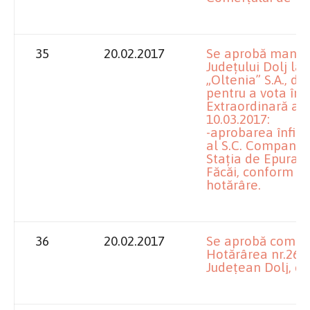
35
20.02.2017
Se aprobă mandat
Judeţului Dolj la
„Oltenia” S.A., d
pentru a vota în
Extraordinară a A
10.03.2017:
-aprobarea înfiinţ
al S.C. Compania 
Staţia de Epurar
Făcăi, conform a
hotărâre.
36
20.02.2017
Se aprobă comple
Hotărârea nr.26/2
Judeţean Dolj, cu