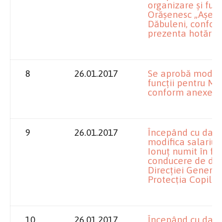
organizare şi fun
Orăşenesc „Aşeză
Dăbuleni, conform
prezenta hotărâr
8
26.01.2017
Se aprobă modifi
funcţii pentru Mu
conform anexei l
9
26.01.2017
Începând cu data
modifica salariul
Ionuţ numit în fu
conducere de dir
Direcţiei General
Protecţia Copilulu
10
26.01.2017
Începând cu data