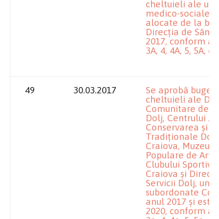
cheltuieli ale uni
medico-sociale, 
alocate de la bug
Direcția de Sănăt
2017, conform anex
3A, 4, 4A, 5, 5A, 6, 
49
30.03.2017
Se aprobă bugetel
cheltuieli ale Dir
Comunitare de Ev
Dolj, Centrului J
Conservarea și P
Tradiționale Dolj
Craiova, Muzeului
Populare de Arte ș
Clubului Sportiv 
Craiova și Direcț
Servicii Dolj, unit
subordonate Consi
anul 2017 și esti
2020, conform anex