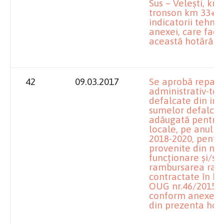
Sus – Veleşti, km
tronson km 33+50
indicatorii tehni
anexei, care face
această hotărâre
42
09.03.2017
Se aprobă reparti
administrativ-teri
defalcate din imp
sumelor defalcat
adăugată pentru 
locale, pe anul 20
2018-2020, pentru
provenite din nep
funcţionare şi/sa
rambursarea rate
contractate în b
OUG nr.46/2015, 
conform anexelor 
din prezenta hotă