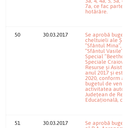
3a, 4, 4a, 5, 5a, 6,
7a, ce fac parte 
hotărâre.
50
30.03.2017
Se aprobă bugetel
cheltuieli ale Șc
”Sfântul Mina”, Ș
”Sfântul Vasile”, 
Special ”Beethove
Speciale Craiova 
Resurse și Asiste
anul 2017 și esti
2020, conform anex
bugetul de venitur
activitatea autof
Județean de Resur
Educațională, co
51
30.03.2017
Se aprobă bugetul