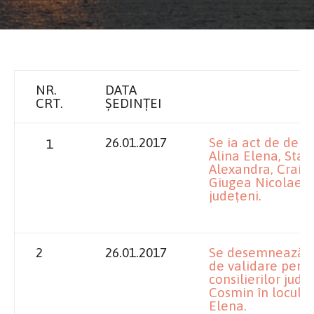
NR.
DATA
CRT.
ȘEDINȚEI
26.01.2017
Se ia act de dem
1
Alina Elena, Stan
Alexandra, Craio
Giugea Nicolae di
judeţeni.
2
26.01.2017
Se desemnează c
de validare pent
consilierilor jud
Cosmin în locul 
Elena.