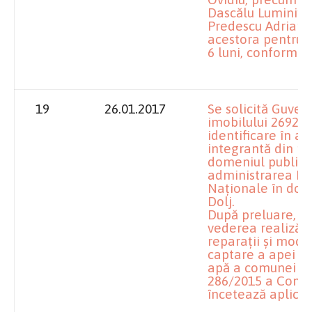
Dascălu Luminiţa 
Predescu Adrian, 
acestora pentru
6 luni, conform m
19
26.01.2017
Se solicită Guver
imobilului 2692, 
identificare în a
integrantă din pr
domeniul public al
administrarea Min
Naţionale în dome
Dolj.
După preluare, imo
vederea realizării
reparaţii şi mode
captare a apei ne
apă a comunei Pl
286/2015 a Consil
încetează aplicab