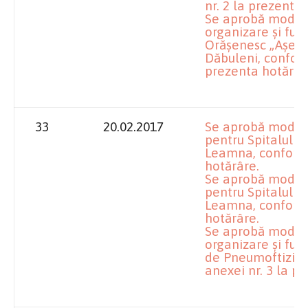
nr. 2 la prezenta 
Se aprobă modifi
organizare şi fun
Orăşenesc „Aşeză
Dăbuleni, conform
prezenta hotărâr
33
20.02.2017
Se aprobă modifi
pentru Spitalul 
Leamna, conform 
hotărâre.
Se aprobă modific
pentru Spitalul 
Leamna, conform 
hotărâre.
Se aprobă modifi
organizare şi fun
de Pneumoftizio
anexei nr. 3 la p