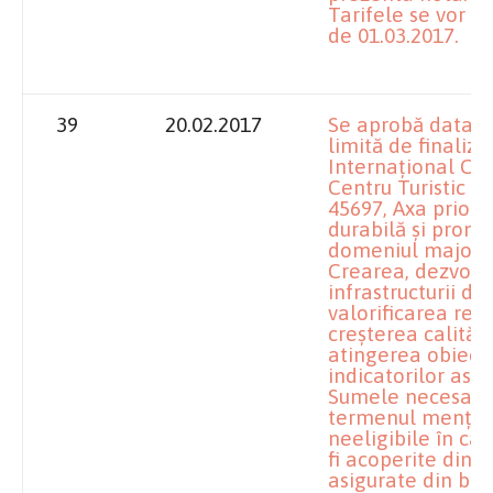
Tarifele se vor a
de 01.03.2017.
39
20.02.2017
Se aprobă data de
limită de finaliza
Internaţional Con
Centru Turistic I
45697, Axa priori
durabilă şi promo
domeniul major de
Crearea, dezvolt
infrastructurii de
valorificarea resu
creşterea calităţii
atingerea obiecti
indicatorilor asu
Sumele necesare f
termenul menţion
neeligibile în cad
fi acoperite din su
asigurate din bug