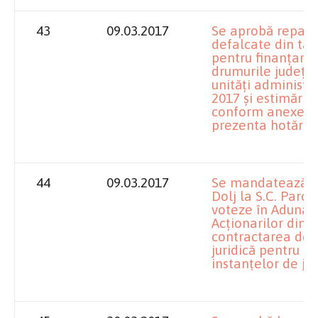
43
09.03.2017
Se aprobă repart
defalcate din ta
pentru finanţarea
drumurile judeţe
unităţi administra
2017 şi estimăril
conform anexei c
prezenta hotărâr
44
09.03.2017
Se mandatează împ
Dolj la S.C. Parc 
voteze în Adunar
Acţionarilor din 
contractarea de s
juridică pentru d
instanţelor de ju