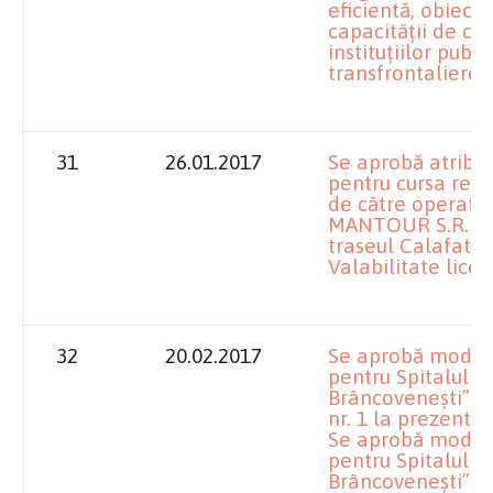
eficientă, obiecti
capacităţii de coo
instituţiilor publ
transfrontaliere.
31
26.01.2017
Se aprobă atribui
pentru cursa regu
de către operator
MANTOUR S.R.L. Pi
traseul Calafat – 
Valabilitate licen
32
20.02.2017
Se aprobă modifi
pentru Spitalul 
Brâncoveneşti” D
nr. 1 la prezenta
Se aprobă modific
pentru Spitalul 
Brâncoveneşti” D