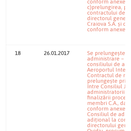
conform anexei nr
c)prelungirea, pri
contractului de m
directorul general
Craiova S.A. şi co
conform anexei nr
18
26.01.2017
Se prelungeşte c
administrare – m
consiliului de adm
Aeroportul Inter
Contractul de ma
prelungeşte prin 
între Consiliul Ju
administratorii pr
finalizării proced
membri C.A., dar 
conform anexei nr
Consiliul de admi
adiţional la cont
directorului gene
Ovidiu, precum şi