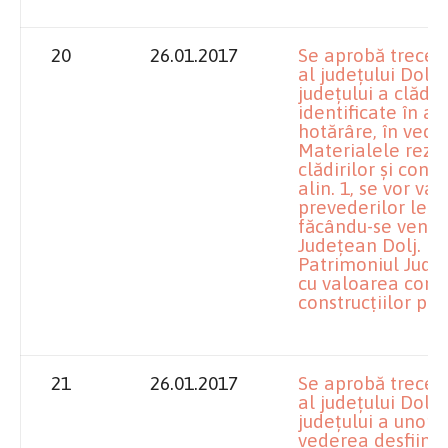
20
26.01.2017
Se aprobă trecer
al judeţului Dolj 
judeţului a clădiri
identificate în a
hotărâre, în veder
Materialele rezul
clădirilor şi const
alin. 1, se vor va
prevederilor lega
făcându-se venit 
Judeţean Dolj.
Patrimoniul Judeţ
cu valoarea contab
construcţiilor prec
21
26.01.2017
Se aprobă trecer
al judeţului Dolj 
judeţului a unor bu
vederea desfiinţăr