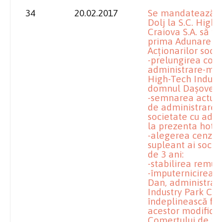
34
20.02.2017
Se mandatează îm
Dolj la S.C. High
Craiova S.A. să pr
prima Adunare G
Acţionarilor soci
-prelungirea cont
administrare-mand
High-Tech Industr
domnul Daşovea
-semnarea actului
de administrare-
societate cu admi
la prezenta hotă
-alegerea cenzori
supleant ai socie
de 3 ani:
-stabilirea remun
-împuternicirea
Dan, administrato
Industry Park Crai
îndeplinească for
acestor modificări
Comerţului de pe 