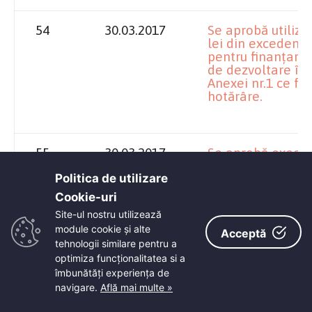
54
30.03.2017
Se aprobă utiliza
lei din excedentu
pentru finanțarea 
de dezvoltare în
Anexei nr.1 ce fa
hotărâre.
55
30.03.2017
Se aprobă execuți
anul 2016 și buget
cheltuieli al cred
Politica de utilizare
2017, conform ane
Cookie-uri‎
Site-ul nostru utilizează
module cookie și alte
Acceptă
tehnologii similare pentru a
56
30.03.2017
Se aprobă alocare
optimiza funcţionalitatea si a
reprezentând plat
îmbunătăţi experienţa de
personalul necler
de cult din județu
navigare.
Află mai multe »
estimările pe anii