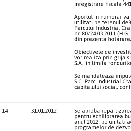
inregistrare fiscala 44
Aportul in numerar va f
utilitati pe terenul de
Parcului Industrial Cr
nr. 80/24.03.2011 (H.G
din prezenta hotarare
Obiectivele de investi
vor realiza prin grija 
S.A. in limita fondurilo
Se mandateaza imputern
S.C. Parc Industrial C
capitalului social, conf
14
31.01.2012
Se aproba repartizarea
pentru echilibrarea bu
anul 2012, pe unitati a
programelor de dezvol