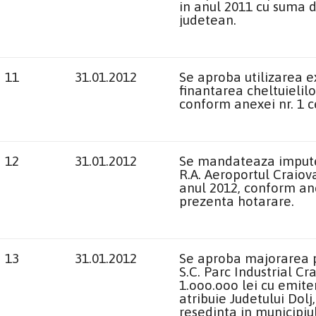
in anul 2011 cu suma d
judetean.
11
31.01.2012
Se aproba utilizarea e
finantarea cheltuielilo
conform anexei nr. 1 c
12
31.01.2012
Se mandateaza imputern
R.A. Aeroportul Craiova
anul 2012, conform ane
prezenta hotarare.
13
31.01.2012
Se aproba majorarea par
S.C. Parc Industrial C
1.ooo.ooo lei cu emite
atribuie Judetului Dolj
resedinta in municipiul