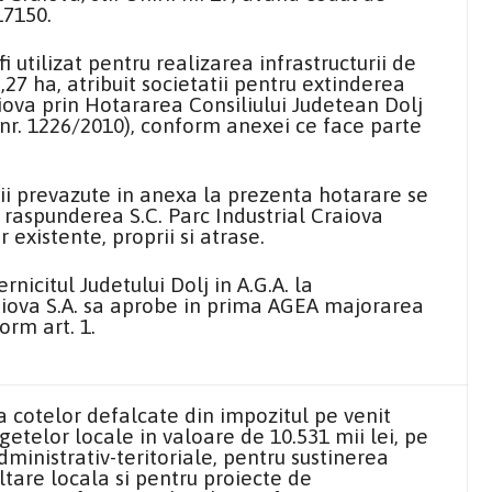
17150.
i utilizat pentru realizarea infrastructurii de
8,27 ha, atribuit societatii pentru extinderea
aiova prin Hotararea Consiliului Judetean Dolj
. nr. 1226/2010), conform anexei ce face parte
.
tii prevazute in anexa la prezenta hotarare se
si raspunderea S.C. Parc Industrial Craiova
r existente, proprii si atrase.
icitul Judetului Dolj in A.G.A. la
raiova S.A. sa aprobe in prima AGEA majorarea
orm art. 1.
 cotelor defalcate din impozitul pe venit
getelor locale in valoare de 10.531 mii lei, pe
dministrativ-teritoriale, pentru sustinerea
tare locala si pentru proiecte de