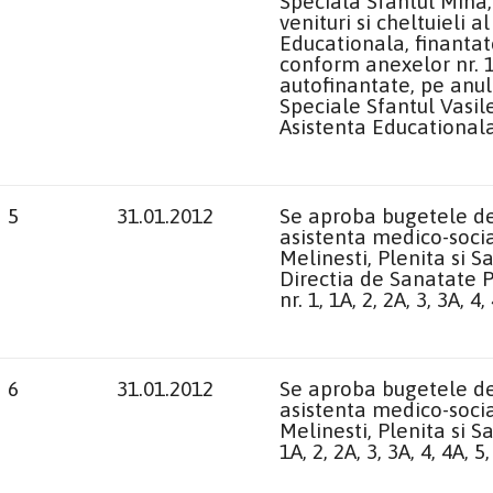
Speciala Sfantul Mina,
venituri si cheltuieli 
Educationala, finantat
conform anexelor nr. 1, 
autofinantate, pe anul
Speciale Sfantul Vasil
Asistenta Educationala,
5
31.01.2012
Se aproba bugetele de v
asistenta medico-socia
Melinesti, Plenita si S
Directia de Sanatate P
nr. 1, 1A, 2, 2A, 3, 3A, 4,
6
31.01.2012
Se aproba bugetele de v
asistenta medico-socia
Melinesti, Plenita si 
1A, 2, 2A, 3, 3A, 4, 4A, 5,