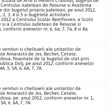
 Scoala de Arte si Meserii Craiova), bugetul de
al Centrului Judetean de Resurse si Asistenta
e din bugetul propriu judetean, pe anul 2012,
2, 3, 4 si 5 si bugetele activitatii
 2012 a Centrului Scolar Beethoven, a Scolii
e si a Centrului Judetean de Resurse si
 conform anexelor nr. 6, 6a, 7, 7a, 8 si 8a.
enituri si cheltuieli ale unitatilor de
le Amarastii de Jos, Bechet, Cetate,
adova, finantate de la bugetul de stat prin
ublica Dolj, pe anul 2012, conform anexelor
 4A, 5, 5A, 6, 6A, 7, 7A.
enituri si cheltuieli ale unitatilor de
le Amarastii de Jos, Bechet, Cetate,
Sadova, pe anul 2012, conform anexelor nr. 1,
 5A, 6, 6A, 7, 7A.