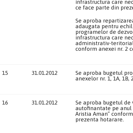
infrastructura care ne
ce face parte din prez
Se aproba repartizare
adaugata pentru echil
programelor de dezvol
infrastructura care nec
administrativ-teritoria
conform anexei nr. 2 c
15
31.01.2012
Se aproba bugetul prop
anexelor nr. 1, 1A, 1B,
16
31.01.2012
Se aproba bugetul de ven
autofinantate pe anul 
Aristia Aman” conform a
prezenta hotarare.