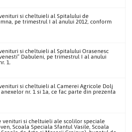
nituri si cheltuieli al Spitalului de
na, pe trimestrul I al anului 2012, conform
nituri si cheltuieli al Spitalului Orasenesc
nesti” Dabuleni, pe trimestrul I al anului
r. 1.
enituri si cheltuieli al Camerei Agricole Dolj
anexelor nr. 1 si 1a, ce fac parte din prezenta
enituri si cheltuieli ale scolilor speciale
ven, Scoala Speciala Sfantul Vasile, Scoala