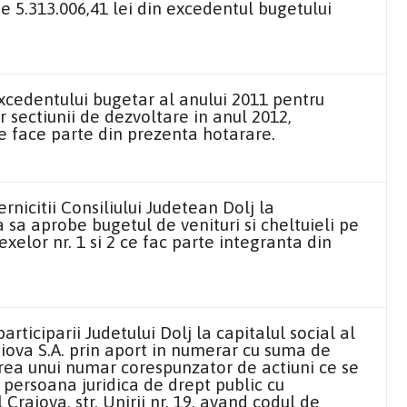
e 5.313.006,41 lei din excedentul bugetului
xcedentului bugetar al anului 2011 pentru
r sectiunii de dezvoltare in anul 2012,
e face parte din prezenta hotarare.
icitii Consiliului Judetean Dolj la
 sa aprobe bugetul de venituri si cheltuieli pe
xelor nr. 1 si 2 ce fac parte integranta din
ticiparii Judetului Dolj la capitalul social al
raiova S.A. prin aport in numerar cu suma de
rea unui numar corespunzator de actiuni ce se
, persoana juridica de drept public cu
 Craiova, str. Unirii nr. 19, avand codul de