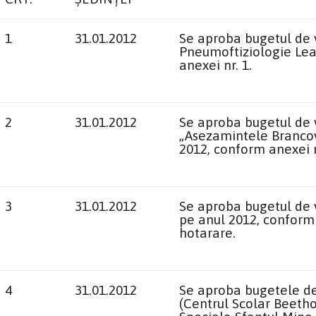
1
31.01.2012
Se aproba bugetul de ve
Pneumoftiziologie Leam
anexei nr. 1.
2
31.01.2012
Se aproba bugetul de ve
„Asezamintele Brancove
2012, conform anexei n
3
31.01.2012
Se aproba bugetul de v
pe anul 2012, conform 
hotarare.
4
31.01.2012
Se aproba bugetele de v
(Centrul Scolar Beetho