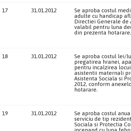
17
31.01.2012
Se aproba costul mediu
adulte cu handicap afl
Directiei Generale de A
valabil pentru luna d
din prezenta hotarare
18
31.01.2012
Se aproba costul lei/lu
pregatirea hranei, apa
pentru incalzirea locui
asistentii maternali pr
Asistenta Sociala si Pr
2012, conform anexelor 
hotarare.
19
31.01.2012
Se aproba costul anual
serviciu de tip reziden
Sociala si Protectia Co
incepand cu luna febru