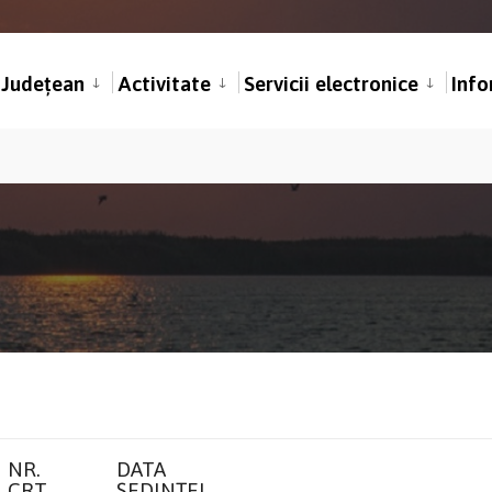
l Județean
Activitate
Servicii electronice
Info
NR.
DATA
CRT.
ȘEDINȚEI