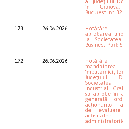
al județului Dolj,
în Craiova, 
Bucureşti nr. 325A
173
26.06.2026
Hotărâre pr
aprobarea unor 
la Societatea O
Business Park SRL
172
26.06.2026
Hotărâre pr
mandatarea
împuterniciților
Județului Do
Societatea 
Industrial Craio
să aprobe în ad
generală ordi
acționarilor rap
de evaluare p
activitatea
administratorilor