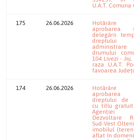
U.A.T. Comuna Giu
175
26.06.2026
Hotărâre pr
aprobarea solic
delegării tempo
dreptulu
administrare 
drumului comu
104 Livezi - Jiu, s
raza U.A.T. Poda
favoarea Județulu
174
26.06.2026
Hotărâre pr
aprobarea înc
dreptului de fol
cu titlu gratuit 
Agenției pe
Dezvoltare Reg
Sud-Vest Oltenia
imobilul (teren+c
aflat în domeniul