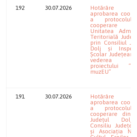
192
30.07.2026
Hotărâre pr
aprobarea cooper
a protocolul
cooperare d
Unitatea Adminis
Teritorială Județ
prin Consiliul J
Dolj și Inspect
Școlar Județean 
vederea reali
proiectului ”
muzEU”
191
30.07.2026
Hotărâre pr
aprobarea cooper
a protocolul
cooperare dint
Județul Dolj
Consiliu Județea
și Asociația Naț
Cultul Eroilor ”