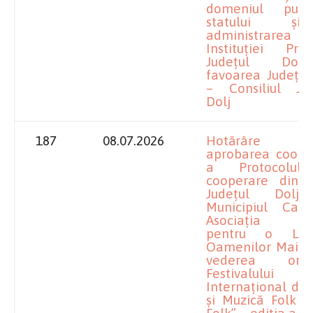
domeniul publ
statului ș
administrarea
Instituției Pref
Județul Dol
favoarea Județul
– Consiliul Ju
Dolj
187
08.07.2026
Hotărâre pr
aprobarea cooper
a Protocolul
cooperare dint
Județul Dolj
Municipiul Cala
Asociația ”Pr
pentru o Lu
Oamenilor Mai Bu
vederea organ
Festivalului
Internațional de
și Muzică Folk ”
Folk” – ediția a X