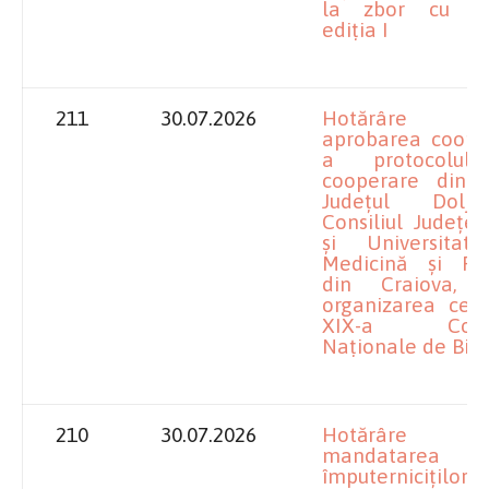
la zbor cu ba
ediția I
211
30.07.2026
Hotărâre pr
aprobarea cooper
a protocolul
cooperare dint
Județul Dolj
Consiliul Judeţe
și Universita
Medicină și Fa
din Craiova, 
organizarea cele
XIX-a Confe
Naționale de Biof
210
30.07.2026
Hotărâre pr
mandatarea
împuterniciților