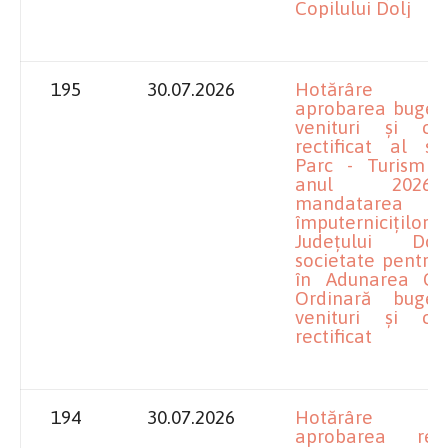
Copilului Dolj
195
30.07.2026
Hotărâre pr
aprobarea bugetu
venituri și chel
rectificat al soc
Parc - Turism S
anul 202
mandatarea
împuterniciților
Județului Do
societate pentru
în Adunarea Ge
Ordinară buge
venituri și chel
rectificat
194
30.07.2026
Hotărâre pr
aprobarea rectif