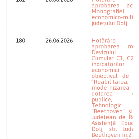
aprobarea actual
Monografiei
economico-mili
județului Dolj
180
26.06.2026
Hotărâre pr
aprobarea modif
Devizului Ge
Cumulat C1, C2, 
indicatorilor te
economici p
obiectivul de inv
”Reabilitarea,
modernizare
dotarea clădi
publice, Li
Tehnologic Sp
”Beethoven” și C
Județean de Resu
Asistență Educaț
Dolj, str. Ludw
Beethoven nr.2, C