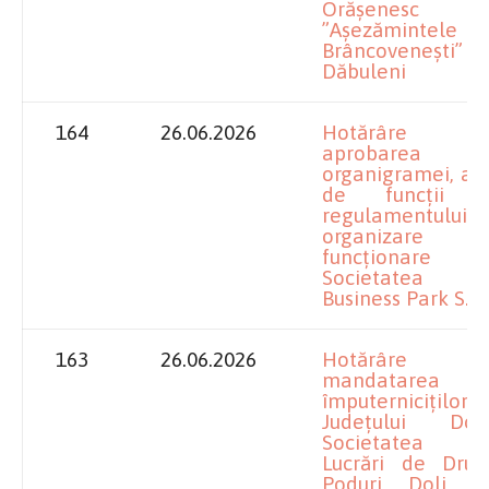
Orășenesc
”Așezămintele
Brâncovenești”
Dăbuleni
164
26.06.2026
Hotărâre pr
aprobarea
organigramei, a s
de funcții 
regulamentul
organizar
funcționare p
Societatea Ol
Business Park S.R.
163
26.06.2026
Hotărâre pr
mandatarea
împuterniciților
Județului Do
Societatea p
Lucrări de Drum
Poduri Dolj S