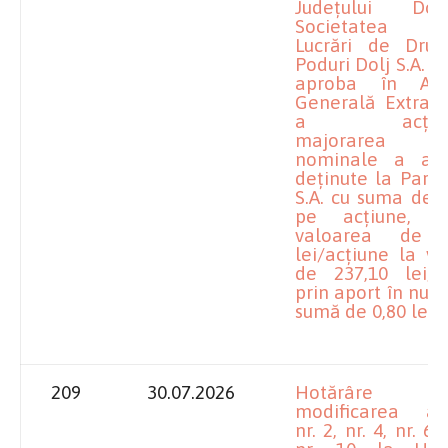
Județului Do
Societatea p
Lucrări de Drum
Poduri Dolj S.A. p
aproba în Adu
Generală Extraor
a acționar
majorarea va
nominale a acți
deținute la Parc
S.A. cu suma de 0
pe acțiune, 
valoarea de 2
lei/acțiune la v
de 237,10 lei/ac
prin aport în num
sumă de 0,80 lei
209
30.07.2026
Hotărâre pr
modificarea an
nr. 2, nr. 4, nr. 6, 