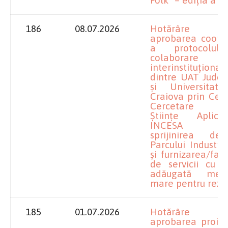
186
08.07.2026
Hotărâre pr
aprobarea cooper
a protocolul
colaborare
interinstituțional
dintre UAT Județ
și Universitat
Craiova prin Cen
Cercetare p
Științe Aplic
INCESA pe
sprijinirea dezv
Parcului Industria
și furnizarea/faci
de servicii cu v
adăugată med
mare pentru rezid
185
01.07.2026
Hotărâre pr
aprobarea proiec