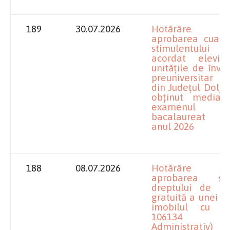
189
30.07.2026
Hotărâre pr
aprobarea cuant
stimulentului fi
acordat elevil
unitățile de înv
preuniversitar d
din Județul Dolj 
obținut media
examenul
bacalaureat p
anul 2026
188
08.07.2026
Hotărâre pr
aprobarea solic
dreptului de fol
gratuită a unei pă
imobilul cu n
106134 (Pal
Administrativ) a