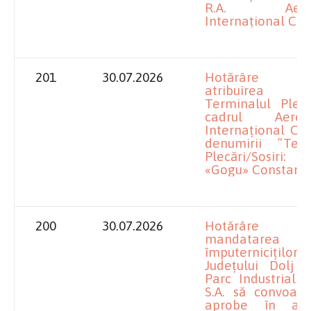
R.A. Aeropo
Internațional Cra
201
30.07.2026
Hotărâre pr
atribuirea p
Terminalul Plecă
cadrul Aeropo
Internațional Cr
denumirii ”Term
Plecări/Sosiri: 
«Gogu» Constanti
200
30.07.2026
Hotărâre pr
mandatarea
împuterniciților
Județului Dolj l
Parc Industrial 
S.A. să convoace
aprobe în adu