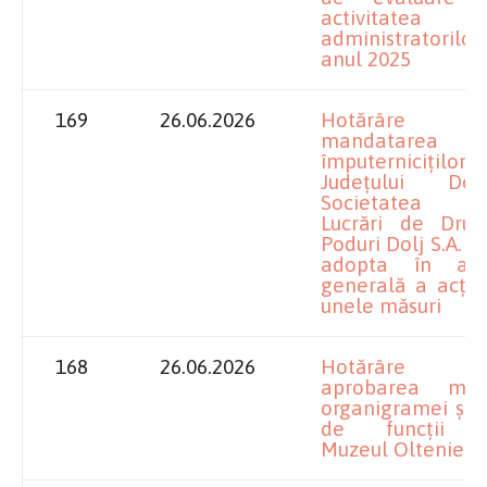
activitatea
administratori
anul 2025
169
26.06.2026
Hotărâre pr
mandatarea
împuterniciților
Județului Do
Societatea p
Lucrări de Drum
Poduri Dolj S.A. p
adopta în adu
generală a acțio
unele măsuri
168
26.06.2026
Hotărâre pr
aprobarea modif
organigramei și s
de funcții p
Muzeul Olteniei 