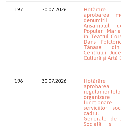
197
30.07.2026
Hotărâre pr
aprobarea modif
denumirii Se
Ansamblul de
Popular ”Maria T
în Teatrul Coregr
Dans Folcloric 
Tănase” din c
Centrului Județ
Cultură și Artă Dol
196
30.07.2026
Hotărâre pr
aprobarea
regulamentel
organizar
funcționare
serviciilor soci
cadrul Dire
Generale de Asi
Socială și Pro