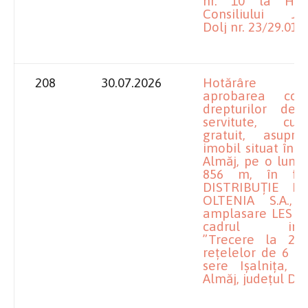
nr. 10 la Hot
Consiliului Ju
Dolj nr. 23/29.01.
208
30.07.2026
Hotărâre pr
aprobarea consti
drepturilor de
servitute, cu
gratuit, asupr
imobil situat în
Almăj, pe o lung
856 m, în fav
DISTRIBUȚIE E
OLTENIA S.A., 
amplasare LES 20
cadrul invest
”Trecere la 2
rețelelor de 6 k
sere Ișalnița, 
Almăj, județul Dol