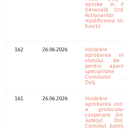
aprobe în Adu
Generală Ordi
Acționarilor
modificarea Stat
funcții
162
26.06.2026
Hotărâre pr
aprobarea modif
statului de f
pentru aparat
specialitat
Consiliului Ju
Dolj
161
26.06.2026
Hotărâre pr
aprobarea cooper
a protocolul
cooperare dint
Județul Dolj
Consiliul Județe