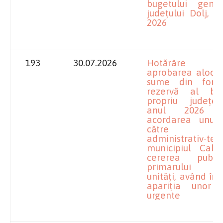
bugetului gene
județului Dolj, 
2026
193
30.07.2026
Hotărâre pr
aprobarea alocăr
sume din fond
rezervă al bug
propriu județ
anul 2026 p
acordarea unui 
către unit
administrativ-teri
municipiul Calaf
cererea publ
primarului ac
unități, având în
apariția unor si
urgente