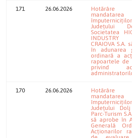
171
26.06.2026
Hotărâre pr
mandatarea
împuterniciților
Județului Do
Societatea HIG
INDUSTRY 
CRAIOVA S.A. să 
în adunarea ge
ordinară a acțio
rapoartele de ev
privind activ
administratorilor
170
26.06.2026
Hotărâre pr
mandatarea
împuterniciților
Județului Dolj l
Parc-Turism S.A. 
să aprobe în Ad
Generală Ordi
Acționarilor rap
de evaluare p