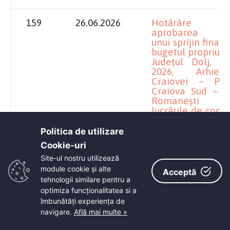
159
26.06.2026
Hotărâre pr
aprobarea aco
unui sprijin financ
bugetul propriu al
Județul Dolj, p
2026, Arhiepis
Craiovei – Prot
Craiova Sud – P
Romanești p
lucrările de const
bisericii cu hram
Cuv. Parascheva” 
Politica de utilizare
Irodion de la Lain
Cookie-uri‎
Site-ul nostru utilizează
module cookie și alte
Acceptă
tehnologii similare pentru a
158
26.06.2026
Hotărâre pr
mandatarea
optimiza funcţionalitatea si a
împuterniciților
îmbunătăţi experienţa de
Județului Dolj l
navigare.
Află mai multe »
Turism S.A. pe
aproba în Adu