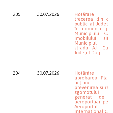
205
30.07.2026
Hotărâre pr
trecerea din do
public al Județul
în domeniul pub
Municipiului Cal
imobilului sit
Municipiul Ca
strada A.I. Cuza
Județul Dolj
204
30.07.2026
Hotărâre pr
aprobarea Planu
acțiune pe
prevenirea și re
zgomotului am
generat de tr
aeroportuar pent
Aeroportul
Internațional Cra