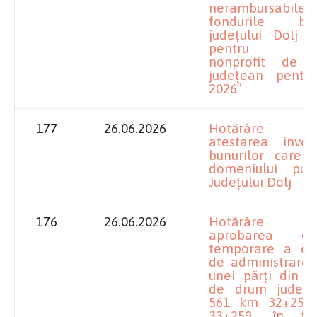
nerambursabil
fondurile bug
județului Dolj a
pentru activ
nonprofit de i
județean pentr
2026”
177
26.06.2026
Hotărâre pr
atestarea invent
bunurilor care a
domeniului pub
Județului Dolj
176
26.06.2026
Hotărâre pr
aprobarea del
temporare a dre
de administrare 
unei părți din s
de drum județ
561 km 32+257
33+259, în fa