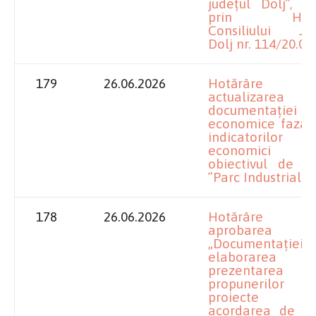
județul Dolj”, a
prin Hotăr
Consiliului Ju
Dolj nr. 114/20.04
179
26.06.2026
Hotărâre pr
actualizarea
documentației te
economice faza S
indicatorilor te
economici p
obiectivul de inv
”Parc Industrial nr
178
26.06.2026
Hotărâre pr
aprobarea
„Documentației 
elaborare
prezentarea
propunerilo
proiecte pr
acordarea de fin