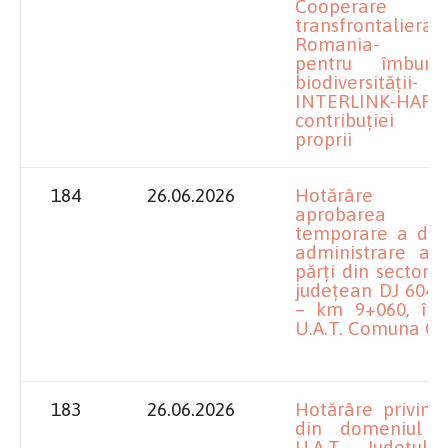
Cooperare
transfrontaliera
Romania- Bul
pentru îmbunăt
biodiversității-
INTERLINK-HARD
contribuției 
proprii
184
26.06.2026
Hotărâre p
aprobarea de
temporare a dre
administrare as
părți din sectoru
județean DJ 604
– km 9+060, în 
U.A.T. Comuna Ca
183
26.06.2026
Hotărâre privind
din domeniul p
U.A.T. Județul