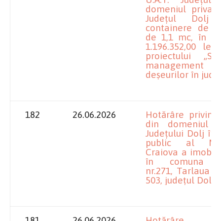
domeniul privat 
Județul Dol
containere de t
de 1,1 mc, în v
1.196.352,00 lei,
proiectului „S
management int
deşeurilor în jude
182
26.06.2026
Hotărâre privind
din domeniul p
Județului Dolj în
public al Muni
Craiova a imobilu
în comuna Me
nr.271, Tarlaua 7
503, județul Dolj
181
26.06.2026
Hotărâre pr