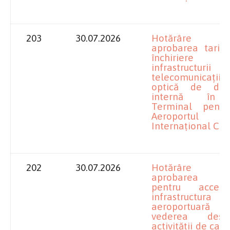
203
30.07.2026
Hotărâre pr
aprobarea tarife
închirie
infrastructur
telecomunicații d
optică de distr
internă în 
Terminal pentr
Aeroportul
Internațional Cra
202
30.07.2026
Hotărâre pr
aprobarea tar
pentru acces
infrastructura
aeroportuar
vederea desfăș
activității de cate