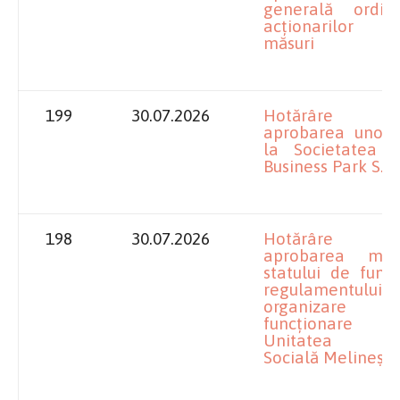
generală ordi
acționarilor 
măsuri
199
30.07.2026
Hotărâre pr
aprobarea unor 
la Societatea O
Business Park S.R.
198
30.07.2026
Hotărâre pr
aprobarea modif
statului de funcț
regulamentul
organizar
funcționare p
Unitatea Me
Socială Melinești