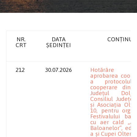
NR.
DATA
CONȚINUT
CRT
ȘEDINȚEI
212
30.07.2026
Hotărâre pr
aprobarea cooper
a protocolul
cooperare dint
Județul Dolj
Consiliul Judeţe
și Asociația Olt
10, pentru organ
Festivalului bal
cu aer cald „Av
Baloanelor”, ediț
a și Cupei Olteni