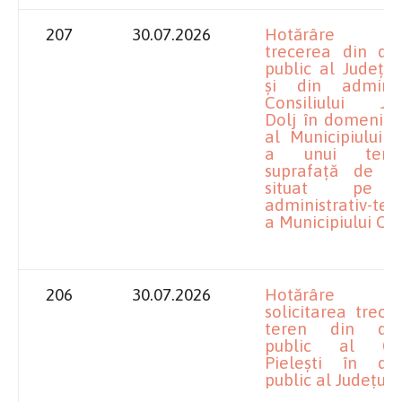
207
30.07.2026
Hotărâre pr
trecerea din do
public al Județul
și din adminis
Consiliului Ju
Dolj în domeniul
al Municipiului 
a unui tere
suprafață de 
situat pe 
administrativ-teri
a Municipiului Cr
206
30.07.2026
Hotărâre pr
solicitarea trecer
teren din dom
public al Co
Pielești în do
public al Județulu