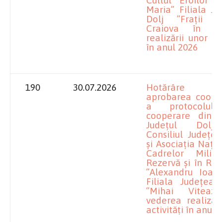
Maria” Filiala Ju
Dolj ”Frații Bu
Craiova în ve
realizării unor act
în anul 2026
190
30.07.2026
Hotărâre pr
aprobarea cooper
a protocolul
cooperare dint
Județul Dolj
Consiliul Județe
și Asociația Nați
Cadrelor Milit
Rezervă și în Re
”Alexandru Ioan
Filiala Județean
”Mihai Viteaz
vederea realizăr
activități în anul 