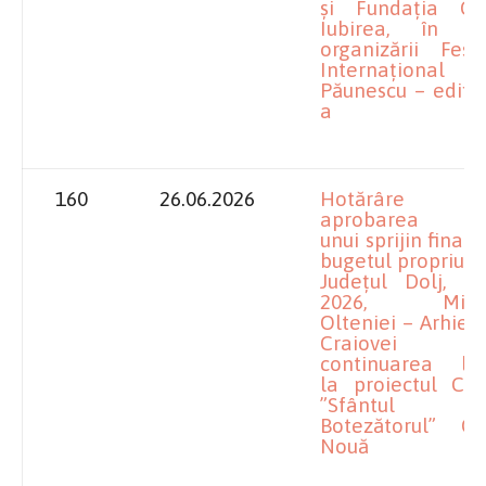
și Fundația Cul
Iubirea, în v
organizării Festi
Internațional 
Păunescu – ediția
a
160
26.06.2026
Hotărâre pr
aprobarea aco
unui sprijin financ
bugetul propriu al
Județul Dolj, p
2026, Mitrop
Olteniei – Arhiep
Craiovei pe
continuarea lucr
la proiectul Cat
”Sfântul 
Botezătorul” Cra
Nouă