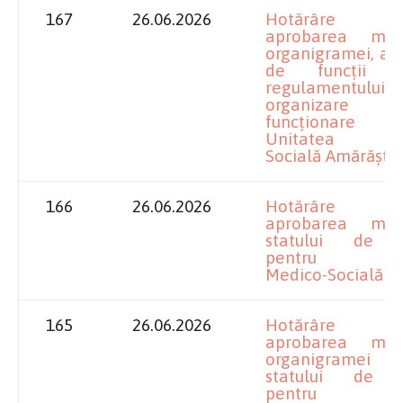
167
26.06.2026
Hotărâre pr
aprobarea modif
organigramei, a s
de funcții 
regulamentul
organizar
funcționare p
Unitatea Me
Socială Amărăștii
166
26.06.2026
Hotărâre pr
aprobarea modif
statului de f
pentru Unit
Medico-Socială B
165
26.06.2026
H
otărâre pr
aprobarea modif
organigramei
statului de f
pentru Spit