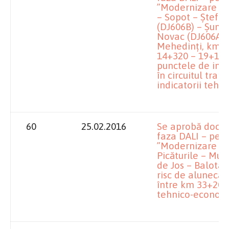
”Modernizare DJ 
– Sopot – Ștefăn
(DJ606B) – Șuma
Novac (DJ606A) –
Mehedinți, km 0
14+320 – 19+100,
punctele de inte
în circuitul tran
indicatorii teh
60
25.02.2016
Se aprobă docu
faza DALI – pentr
”Modernizare DJ 
Picăturile – Mur
de Jos – Balota 
risc de alunecar
între km 33+200 
tehnico-economi