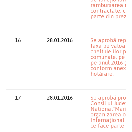
rambursarea rat
contractate, con
parte din prezen
16
28.01.2016
Se aprobă repar
taxa pe valoare
cheltuielilor pr
comunale, pe uni
pe anul 2016 și 
conform anexei 
hotărare.
17
28.01.2016
Se aprobă proto
Consiliul Județe
Național”Marin 
organizarea celei
Internațional S
ce face parte di