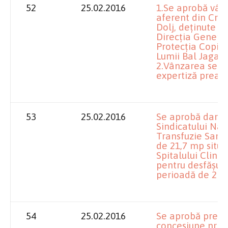
52
25.02.2016
1.Se aprobă vânz
aferent din Craiov
Dolj, deținute în
Direcția General
Protecția Copilul
Lumii Bal Jagat 
2.Vânzarea se fac
expertiză preala
53
25.02.2016
Se aprobă darea 
Sindicatului Naț
Transfuzie Sangu
de 21,7 mp situat
Spitalului Clini
pentru desfășura
perioadă de 2 ani
54
25.02.2016
Se aprobă prelu
concesiune nr.17