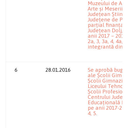
Muzeului de Artă
Arte și Meserii ”
Județean Știința 
Județene de Pază 
parțial finanțat
Județean Dolj, p
anii 2017 – 2019,
2a, 3, 3a, 4, 4a, 
integrantă din p
6
28.01.2016
Se aprobă bugete
ale Școlii Gimna
Școlii Gimnazial
Liceului Tehnolo
Școlii Profesion
Centrului Județe
Educațională Dol
pe anii 2017-2019
4, 5.