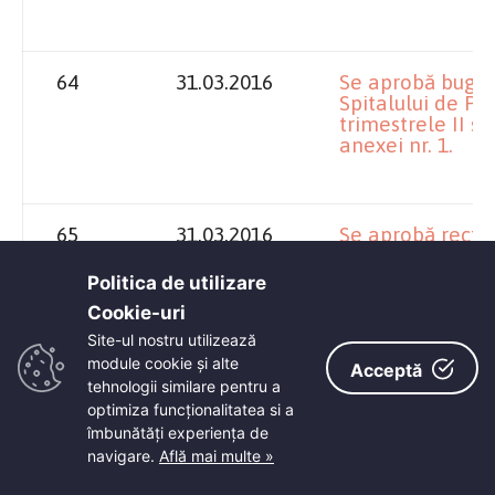
64
31.03.2016
Se aprobă bugetul
Spitalului de P
trimestrele II şi
anexei nr. 1.
65
31.03.2016
Se aprobă rectif
cheltuieli şi a li
Aeroportul Inte
Politica de utilizare
2016, conform an
Cookie-uri‎
integrantă din p
Site-ul nostru utilizează
module cookie și alte
Acceptă
tehnologii similare pentru a
66
31.03.2016
Se aprobă proto
optimiza funcţionalitatea si a
Consiliul Judeţe
îmbunătăţi experienţa de
Craiova în veder
navigare.
Află mai multe »
Internaţional „S
provocările soci