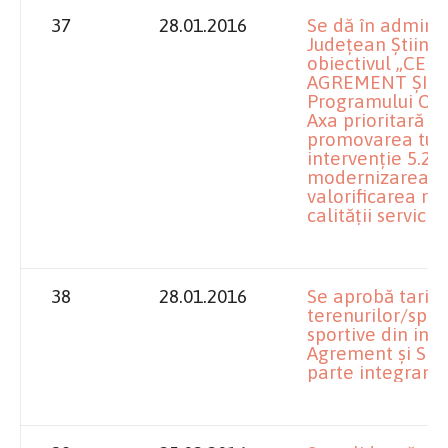
37
28.01.2016
Se dă în adminis
Județean Știința
obiectivul „CE
AGREMENT ȘI SPO
Programului Ope
Axa prioritară 5
promovarea turi
intervenție 5.2 
modernizarea inf
valorificarea re
calității serviciil
38
28.01.2016
Se aprobă tarife
terenurilor/spați
sportive din inci
Agrement și Spo
parte integrantă