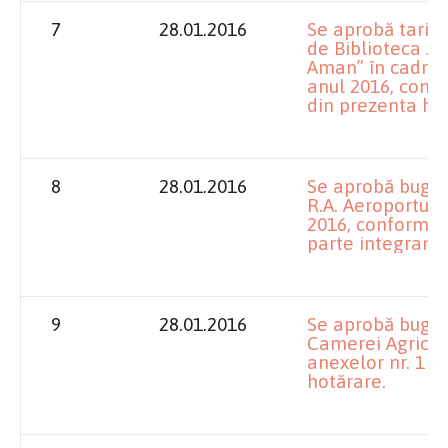
7
28.01.2016
Se aprobă tarife
de Biblioteca Ju
Aman” în cadrul 
anul 2016, confo
din prezenta ho
8
28.01.2016
Se aprobă bugetul
R.A. Aeroportul 
2016, conform ane
parte integrantă
9
28.01.2016
Se aprobă bugetul
Camerei Agricol
anexelor nr. 1 ș
hotărare.