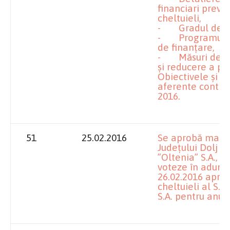
financiari prevăz
cheltuieli,
- Gradul de rea
- Programul de i
de finanțare,
- Măsuri de îmb
și reducere a plă
Obiectivele și c
aferente contra
2016.
51
25.02.2016
Se aprobă manda
Județului Dolj l
”Oltenia” S.A., 
voteze în aduna
26.02.2016 aprob
cheltuieli al S.
S.A. pentru anul 