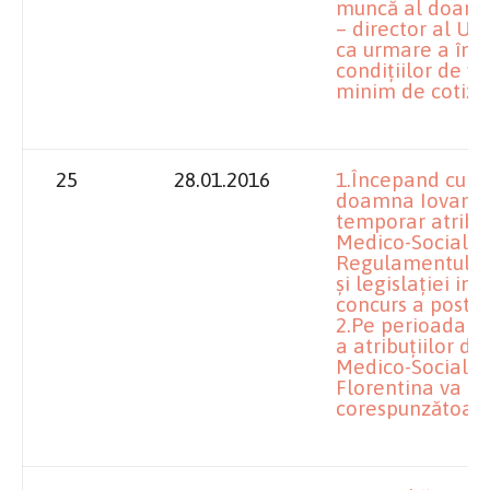
muncă al doamne
– director al Un
ca urmare a înde
condițiilor de va
minim de cotiza
25
28.01.2016
1.Începand cu da
doamna Iovan Fl
temporar atribuț
Medico-Sociale B
Regulamentului 
și legislației in
concurs a postulu
2.Pe perioada ex
a atribuțiilor d
Medico-Sociale
Florentina va be
corespunzătoare