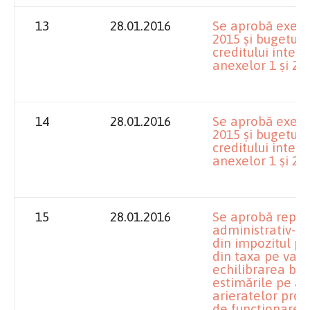
13
28.01.2016
Se aprobă execuț
2015 și bugetul d
creditului inter
anexelor 1 și 2.
14
28.01.2016
Se aprobă execuț
2015 și bugetul d
creditului inter
anexelor 1 și 2.
15
28.01.2016
Se aprobă repart
administrativ-te
din impozitul pe
din taxa pe val
echilibrarea bug
estimările pe an
arieratelor prov
de funcționare ș