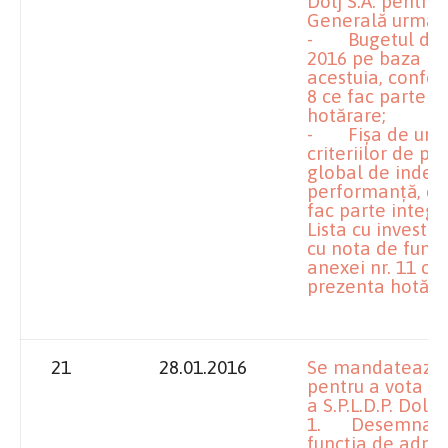
Dolj S.A. pentru
Generală următ
- Bugetul de ven
2016 pe baza N
acestuia, conform 
8 ce fac parte i
hotărare;
- Fișa de urmăr
criteriilor de p
global de indepli
performanță, con
fac parte integr
Lista cu investi
cu nota de fund
anexei nr. 11 ce
prezenta hotăra
21
28.01.2016
Se mandatează î
pentru a vota î
a S.P.L.D.P. Dolj
1. Desemnarea d
funcția de admi