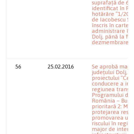
suprafață de 693
identificat în P.
hotărâre ”1/2CC 
de Iacobescu Sy
înscris în carte
administrare în 
Dolj, până la fi
dezmembrare.
56
25.02.2016
Se aprobă major
județului Dolj, c
proiectului ”Cen
conducere a inte
regiunea transfr
Programului de 
România – Bulga
prioritară 2: Med
protejarea resur
promovarea unu
riscului în regi
major de interv