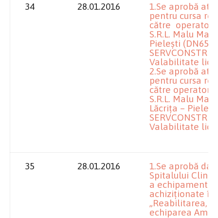
34
28.01.2016
1.Se aprobă atri
pentru cursa reg
către operatoru
S.R.L. Malu Mare,
Pielești (DN65, 
SERVCONSTRUCT 
Valabilitate lice
2.Se aprobă atri
pentru cursa reg
către operatoru
S.R.L. Malu Mare,
Lăcrița – Pieleș
SERVCONSTRUCT 
Valabilitate lice
35
28.01.2016
1.Se aprobă dare
Spitalului Clini
a echipamentelo
achiziționate în 
„Reabilitarea, m
echiparea Ambula