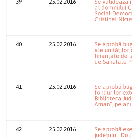
39
25.02.2016
Se validează ma
al domnului Chif
Social Democrat
Cristinel Nicușo
40
25.02.2016
Se aprobă bugete
ale unităților d
finanțate de la 
de Sănătate Publ
41
25.02.2016
Se aprobă bugetul
fondurilor exte
Biblioteca Județ
Aman”, pe anul 
42
25.02.2016
Se aprobă execuț
județului Dolj p