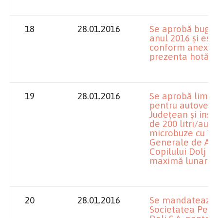
18
28.01.2016
Se aprobă bugetu
anul 2016 și est
conform anexelor
prezenta hotăra
19
28.01.2016
Se aprobă limit
pentru autovehic
Județean și inst
de 200 litri/auto
microbuze cu 15+
Generale de Asis
Copilului Dolj p
maximă lunară de
20
28.01.2016
Se mandatează im
Societatea Pentr