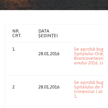
NR.
DATA
CRT.
ȘEDINȚEI
1
Se aprobă bugetul
28.01.2016
Spitalului Orăș
Brancovenești” D
anului 2016, conf
Se aprobă bugetul
2
28.01.2016
Spitalului de P
trimestrul I al 
1.