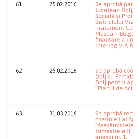
61
25.02.2016
Se aprobă parten
Județean Dolj, D
Socială și Protec
districtului Vrat
Tratament Conti
Mezda – Bulgari
finanțare a unui
Interreg V-A Ro
62
25.02.2016
Se aprobă coope
Dolj cu Partida 
Dolj pentru apli
”Planul de Acțiu
63
31.03.2016
Se aprobă rectif
cheltuieli al Sp
”Aşezămintele B
trimestrele II, I
anexei nr. 1.