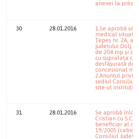
anexei la preze
30
28.01.2016
1.Se aprobă vân
medical situat în
Țepeș nr. 2A, afl
județului Dolj, c
de 204 mp și clă
cu suprafața con
desfășurată de 
concesionat med
2.Anunțul privind
sediul Consiliulu
site-ul instituției
31
28.01.2016
Se aprobă înloc
Cristian cu S.C.
beneficiar al co
19/2005 (cabinet
Consiliul Județe