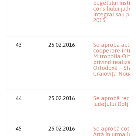
bugetului instit
consiliului județ
integral sau parț
2015.
43
25.02.2016
Se aprobă actul 
cooperare între 
Mitropolia Olten
privind realizar
Ortodoxă – Sfânt
Craiovița Nouă, 
44
25.02.2016
Se aprobă rectif
județului Dolj p
45
25.02.2016
Se aprobă cota-
Artă în urma înch