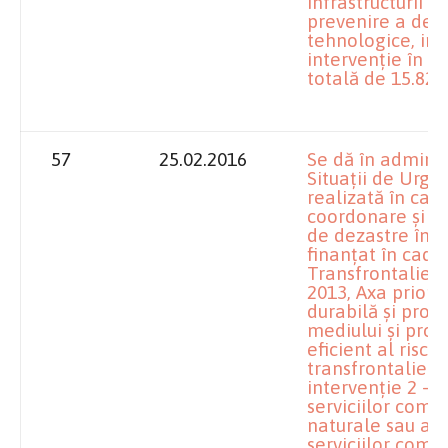
infrastructurii ș
prevenire a deza
tehnologice, inc
intervenție în si
totală de 15.820.
57
25.02.2016
Se dă în adminis
Situații de Urgen
realizată în cad
coordonare și co
de dezastre în r
finanțat în cad
Transfrontalier
2013, Axa priori
durabilă și prot
mediului și pr
eficient al riscu
transfrontalier
intervenție 2 – D
serviciilor comu
naturale sau a c
serviciilor comun