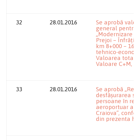
32
28.01.2016
Se aprobă valoar
general pentru o
„Modernizare DJ
Prejoi – Înfrățir
km 8+000 – 16+00
tehnico-economi
Valoarea totală, 
Valoare C+M, incl
33
28.01.2016
Se aprobă „Reg
desfășurarea ser
persoane în regi
aeroportuar al A
Craiova”, confor
din prezenta ho