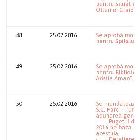
pentru Situații 
Olteniei Craiova
48
25.02.2016
Se aprobă modifi
pentru Spitalul
49
25.02.2016
Se aprobă modifi
pentru Bibliotec
Aristia Aman”.
50
25.02.2016
Se mandatează îm
S.C. Parc – Turi
adunarea genera
- Bugetul de ven
2016 pe baza N
acestuia,
- Detalierea i