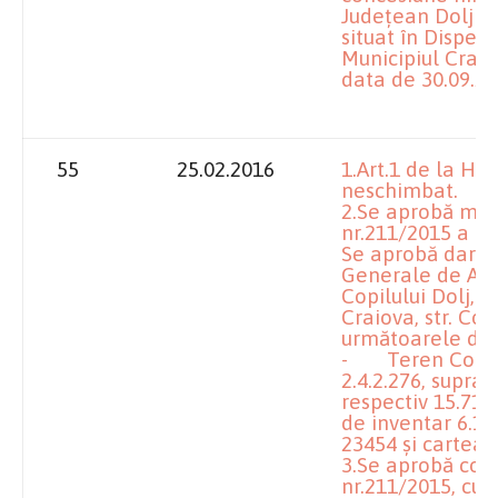
Județean Dolj și
situat în Dispens
Municipiul Craiov
data de 30.09.20
55
25.02.2016
1.Art.1 de la H
neschimbat.
2.Se aprobă modi
nr.211/2015 a Co
Se aprobă darea 
Generale de Asis
Copilului Dolj, a
Craiova, str. Co
următoarele dat
- Teren Cornel
2.4.2.276, supra
respectiv 15.714
de inventar 6.19
23454 și cartea 
3.Se aprobă com
nr.211/2015, cu 