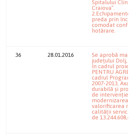
Spitalului Clini
Craiova”.
2.Echipamentele 
preda prin înche
comodat confor
hotărare.
36
28.01.2016
Se aprobă major
județului Dolj, c
în cadrul proiec
PENTRU AGREMEN
cadrul Programu
2007-2013, Axa p
durabilă și pro
de intervenție 5
modernizarea inf
valorificarea re
calității servicii
de 13.244.608,60