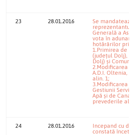
23
28.01.2016
Se mandatează d
reprezentantului
Generală a Asoci
vota în adunare
hotărârilor priv
1.Primirea de n
(județul Dolj), 
Dolj) și Comuna 
2.Modificarea Act
A.D.I. Oltenia, 
alin. 1;
3.Modificarea C
Gestiunii Servic
Apă și de Canali
prevederile alin.
24
28.01.2016
Incepand cu dat
constată încetar