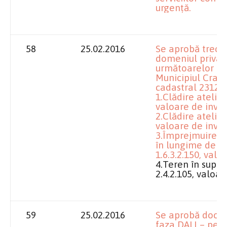
urgență.
58
25.02.2016
Se aprobă trece
domeniul privat 
următoarelor mij
Municipiul Craio
cadastral 23123,
1.Clădire atelier
valoare de inven
2.Clădire atelier
valoare de inven
3.Împrejmuire di
în lungime de 2
1.6.3.2.150, valo
4.Teren în supra
2.4.2.105, valoar
59
25.02.2016
Se aprobă docu
faza DALI – pentr