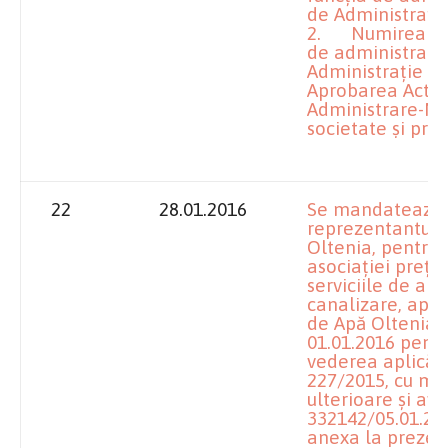
de Administrație 
2. Numirea dlui
de administrator
Administrație al S
Aprobarea Actulu
Administrare-Ma
societate și pre
22
28.01.2016
Se mandatează d
reprezentantului 
Oltenia, pentru
asociației prețur
serviciile de al
canalizare, apli
de Apă Oltenia 
01.01.2016 pentr
vederea aplicării
227/2015, cu mod
ulterioare și aviz
332142/05.01.201
anexa la prezen