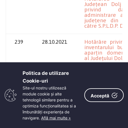
Județean Dolj n
privind da
administrare a 
județene din ju
către S.P.L.D.P. Dol
239
28.10.2021
Hotărâre privind
inventarului bunu
aparțin domeniu
al Județului Dolj
Politica de utilizare
238
28.10.2021
Hotărâre privin
folosință g
Cookie-uri‎
Administrației N
Site-ul nostru utilizează
Rezervelor de
module cookie și alte
Probleme Specia
Acceptă
tehnologii similare pentru a
spațiu apa
domeniului p
optimiza funcţionalitatea si a
Județului Dolj,
îmbunătăţi experienţa de
Municipiul Crai
navigare.
Află mai multe »
Jiețului, nr.19, 