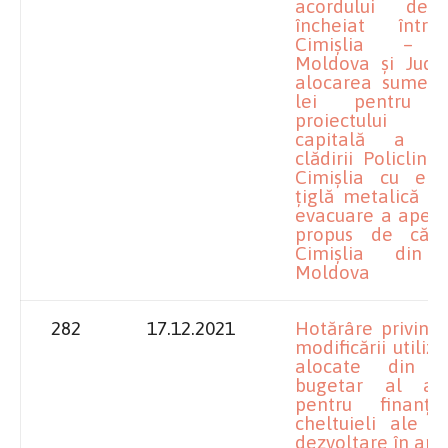
acordului de 
încheiat într
Cimișlia – R
Moldova și Județ
alocarea sumei 
lei pentru fi
proiectului ”
capitală a aco
clădirii Policlini
Cimișlia cu el
țiglă metalică și
evacuare a apelor
propus de cătr
Cimișlia din 
Moldova
282
17.12.2021
Hotărâre privind
modificării utiliz
alocate din e
bugetar al an
pentru finanț
cheltuieli ale se
dezvoltare în anu