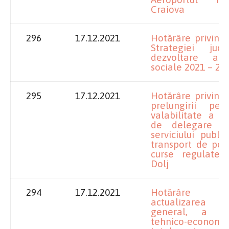
Craiova
296
17.12.2021
Hotărâre privind
Strategiei ju
dezvoltare a se
sociale 2021 – 20
295
17.12.2021
Hotărâre privind
prelungirii per
valabilitate a Co
de delegare a 
serviciului publi
transport de per
curse regulate 
Dolj
294
17.12.2021
Hotărâre p
actualizarea 
general, a indi
tehnico-economici