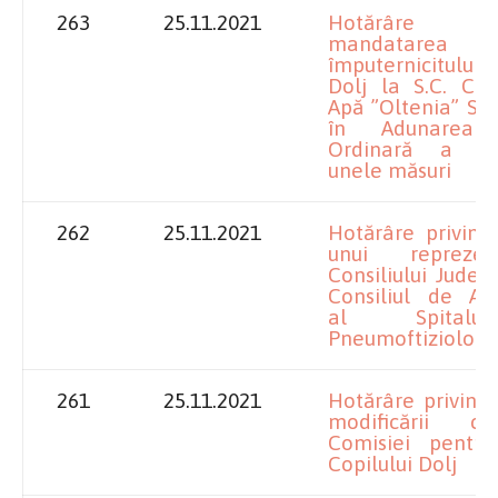
263
25.11.2021
Hotărâre p
mandatarea
împuternicitului
Dolj la S.C. Co
Apă ”Oltenia” S.A
în Adunarea 
Ordinară a Acț
unele măsuri
262
25.11.2021
Hotărâre privind 
unui repreze
Consiliului Județ
Consiliul de Adm
al Spitalu
Pneumoftiziolog
261
25.11.2021
Hotărâre privind
modificării co
Comisiei pentru
Copilului Dolj