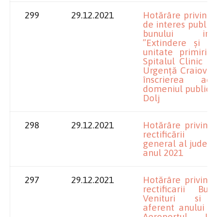
299
29.12.2021
Hotărâre privind 
de interes public
bunului imobi
”Extindere și m
unitate primiri 
Spitalul Clinic J
Urgență Craiova”
înscrierea ac
domeniul public a
Dolj
298
29.12.2021
Hotărâre privind
rectificării 
general al județul
anul 2021
297
29.12.2021
Hotărâre privind
rectificarii Bu
Venituri si C
aferent anului 20
Aeroportul Inte