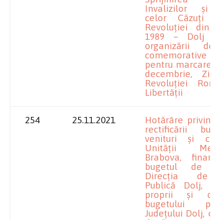
Invalizilor și 
celor Căzuți 
Revoluției din 
1989 – Dolj î
organizării de 
comemorative ș
pentru marcarea z
decembrie, Ziua
Revoluției Ro
Libertății
254
25.11.2021
Hotărâre privind
rectificării bu
venituri și che
Unității Medic
Brabova, finan
bugetul de st
Direcția de 
Publică Dolj, di
proprii și di
bugetului pr
Județului Dolj, c