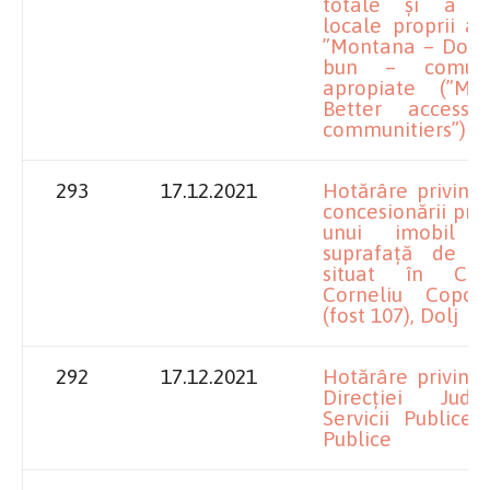
totale și a con
locale proprii a 
”Montana – Dolj:
bun – comuni
apropiate (”Mon
Better access
communitiers”)
293
17.12.2021
Hotărâre privind
concesionării prin
unui imobil 
suprafață de 7
situat în Crai
Corneliu Coposu
(fost 107), Dolj
292
17.12.2021
Hotărâre privind 
Direcției Jud
Servicii Publice ș
Publice