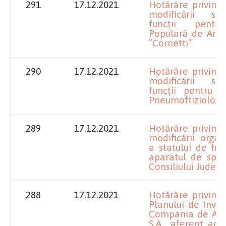
291
17.12.2021
Hotărâre privind
modificării st
funcții pentr
Populară de Arte 
”Cornetti”
290
17.12.2021
Hotărâre privind
modificării st
funcții pentru S
Pneumoftiziolog
289
17.12.2021
Hotărâre privind
modificării organ
a statului de fun
aparatul de speci
Consiliului Județ
288
17.12.2021
Hotărâre privind
Planului de Invest
Compania de Apă
S.A., aferent act