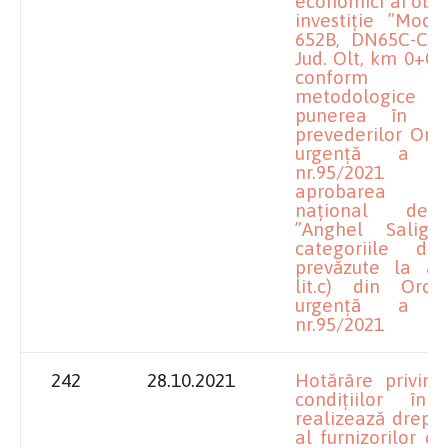
economici ai obie
investiție ”Mode
652B, DN65C-Călin
Jud. Olt, km 0+00
conform No
metodologic
punerea în ap
prevederilor Ord
urgență a Gu
nr.95/2021
aprobarea Pro
național de i
”Anghel Saligny
categoriile de 
prevăzute la art.
lit.c) din Ord
urgență a Gu
nr.95/2021
242
28.10.2021
Hotărâre privind 
condițiilor î
realizează dreptu
al furnizorilor d