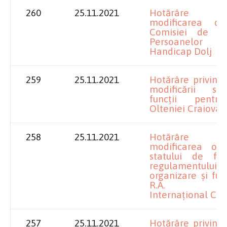
260
25.11.2021
Hotărâre p
modificarea co
Comisiei de E
Persoanelor A
Handicap Dolj
259
25.11.2021
Hotărâre privind
modificării st
funcții pentr
Olteniei Craiova
258
25.11.2021
Hotărâre p
modificarea org
statului de fun
regulament
organizare și fun
R.A. Aero
Internațional Cr
257
25.11.2021
Hotărâre privind