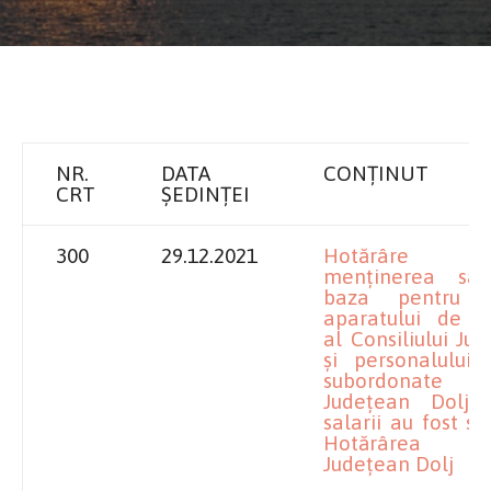
NR.
DATA
CONȚINUT
CRT
ȘEDINȚEI
300
29.12.2021
Hotărâre p
menținerea sala
baza pentru p
aparatului de sp
al Consiliului Ju
și personalului in
subordonate Co
Județean Dolj 
salarii au fost st
Hotărârea Con
Județean Dolj