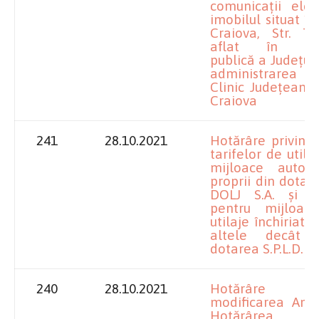
comunicații elec
imobilul situat în
Craiova, Str. Ta
aflat în prop
publică a Județulu
administrarea S
Clinic Județean 
Craiova
241
28.10.2021
Hotărâre privind
tarifelor de utili
mijloace auto ș
proprii din dotare
DOLJ S.A. și a 
pentru mijloac
utilaje închiriate 
altele decât 
dotarea S.P.L.D.P.
240
28.10.2021
Hotărâre p
modificarea Anex
Hotărârea Con