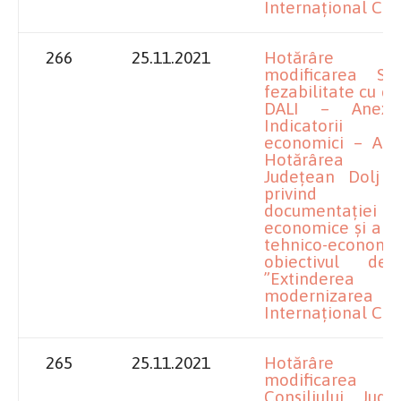
Internațional Cra
266
25.11.2021
Hotărâre p
modificarea Stu
fezabilitate cu e
DALI – Anexa
Indicatorii 
economici – Ane
Hotărârea Con
Județean Dolj n
privind ap
documentației
economice și a in
tehnico-economi
obiectivul de i
”Extinde
modernizarea Ae
Internațional Cra
265
25.11.2021
Hotărâre p
modificarea H
Consiliului Jud