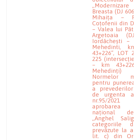
,,Modernizare
Breasta (DJ 606) 
Mihaița – Po
Coțofenii din Dos
– Valea lui Pătru
Argetoaia (DJ
Iordăchești – Pi
Mehedinti, km
43+226”, LOT 2 
225 (intersecție 
– km 43+226 (
Mehedinți) 
Normelor meto
pentru punerea î
a prevederilor 
de urgenta a G
nr.95/2021
aprobarea Pro
național de i
,,Anghel Salign
categoriile de 
prevăzute la art.
lit. c) din Ord