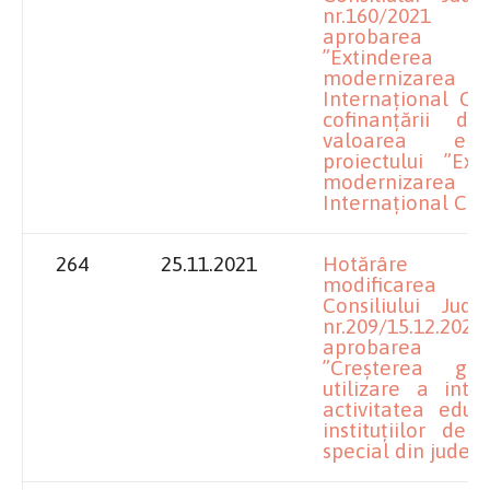
nr.160/2021
aprobarea pro
”Extinde
modernizarea Ae
Internațional Cra
cofinanțării 
valoarea eli
proiectului ”Ext
modernizarea Ae
Internațional Cra
264
25.11.2021
Hotărâre p
modificarea H
Consiliului Jud
nr.209/15.12.20
aprobarea pro
”Creșterea gr
utilizare a inter
activitatea educ
instituțiilor de 
special din județu