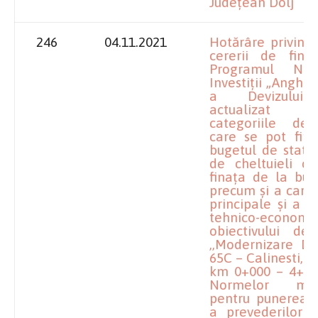
Județean Dolj
246
04.11.2021
Hotărâre privind
cererii de fina
Programul Naț
Investiţii „Anghel
a Devizului
actualizat cu
categoriile de 
care se pot fin
bugetul de stat, 
de cheltuieli c
finața de la buge
precum și a caract
principale și a in
tehnico-econ
obiectivului de 
,,Modernizare D
65C – Calinesti, li
km 0+000 – 4+43
Normelor meto
pentru punerea î
a prevederilor 