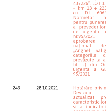
43+226”, LOT 1 – 
– km 18 + 225 (i
cu DJ 606F)
Normelor meto
pentru punerea î
a prevederilor 
de urgenta a G
nr.95/2021
aprobarea Pro
național de i
,,Anghel Salign
categoriile de 
prevăzute la art.
lit. c) din Ord
urgenta a Guver
95/2021
243
28.10.2021
Hotărâre privind
Devizului 
actualizat, pr
caracteristicilor
și a indicatorilo