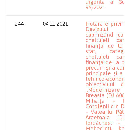
urgenta a Guver
95/2021
244
04.11.2021
Hotărâre privind
Devizului 
cuprinzând cate
cheltuieli ca
finanța de la b
stat, catego
cheltuieli ca
finanța de la bug
precum și a caract
principale și a in
tehnico-econ
obiectivului de 
,,Modernizare
Breasta (DJ 606) 
Mihaița – Po
Coțofenii din Dos
– Valea lui Pătru
Argetoaia (DJ
Iordăchești – Pi
Mehedinti, km