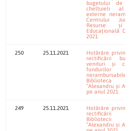
bugetului de ve
cheltuieli al f
externe nerambu
Centrului Jud
Resurse și A
Educațională Dol
2021
250
25.11.2021
Hotărâre
privind
rectificării bu
venituri și che
fondurilor 
nerambursabile 
Biblioteca J
”Alexandru și Ari
pe anul 2021
249
25.11.2021
Hotărâre
privind
rectificării 
Bibliotecii 
”Alexandru și Ari
pe anul 2021