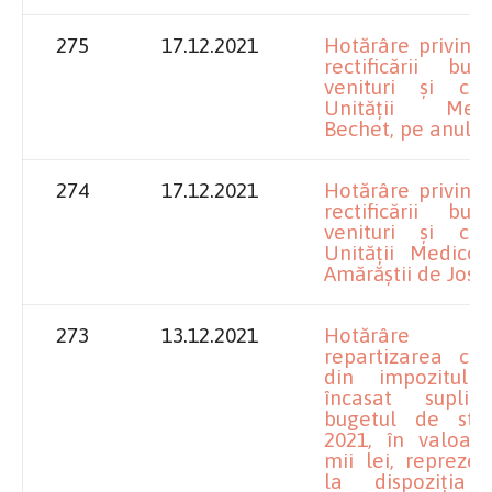
275
17.12.2021
Hotărâre privind
rectificării bu
venituri și che
Unității Medic
Bechet, pe anul 
274
17.12.2021
Hotărâre privind
rectificării bu
venituri și che
Unității Medico
Amărăștii de Jos
273
13.12.2021
Hotărâre p
repartizarea co
din impozitul
încasat supli
bugetul de sta
2021, în valoar
mii lei, repreze
la dispoziţia c