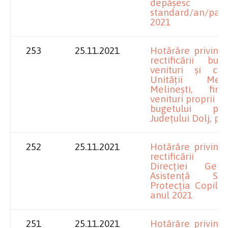
depășesc 
standard/an/pat
2021
253
25.11.2021
Hotărâre privind
rectificării bu
venituri și che
Unității Medic
Melinești, fin
venituri proprii și
bugetului pr
Județului Dolj, p
252
25.11.2021
Hotărâre privind
rectificării 
Direcției Gen
Asistență So
Protecția Copilul
anul 2021
251
25.11.2021
Hotărâre privind