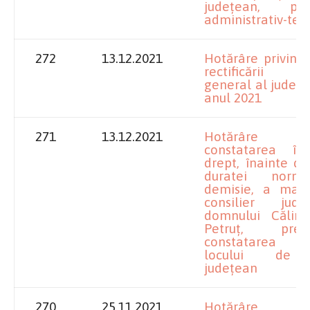
judeţean, pe
administrativ-teri
272
13.12.2021
Hotărâre privind
rectificării 
general al județul
anul 2021
271
13.12.2021
Hotărâre p
constatarea înc
drept, înainte de
duratei norma
demisie, a mand
consilier jud
domnului Călin
Petruț, pr
constatarea v
locului de c
județean
270
25.11.2021
Hotărâre p