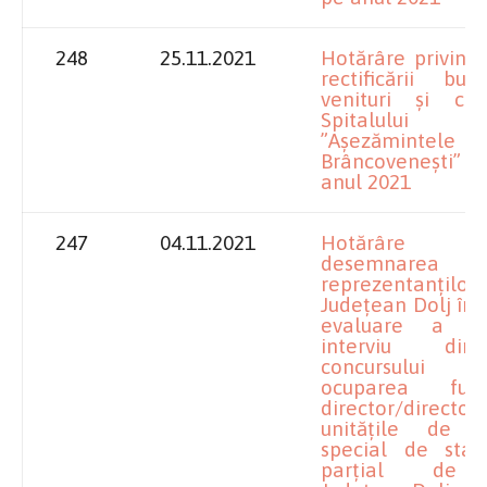
248
25.11.2021
Hotărâre
privind
rectificării bu
venituri și che
Spitalului O
”Așezămintele
Brâncovenești” D
anul 2021
247
04.11.2021
Hotărâre p
desemnarea
reprezentanților 
Județean Dolj în 
evaluare a p
interviu di
concursului
ocuparea fun
director/director
unitățile de î
special de stat
parțial de C