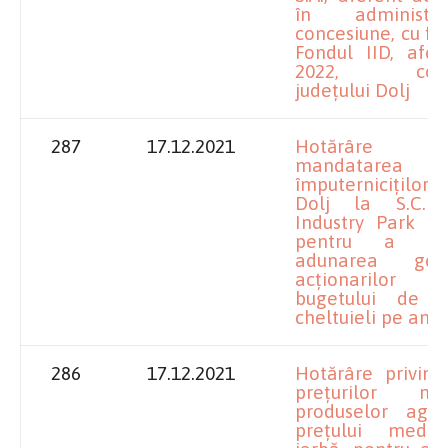
în administ
concesiune, cu fi
Fondul IID, afer
2022, cores
județului Dolj
287
17.12.2021
Hotărâre p
mandatarea
împuterniciților
Dolj la S.C. 
Industry Park Cra
pentru a ap
adunarea ge
acționarilor re
bugetului de ve
cheltuieli pe anu
286
17.12.2021
Hotărâre privind 
prețurilor m
produselor agri
prețului medi