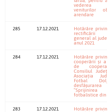
iarbă, pentru anu
vederea dete
veniturilor obț
arendare
285
17.12.2021
Hotărâre privind
rectificării 
general al județul
anul 2021
284
17.12.2021
Hotărâre privind
cooperării și a p
de cooperar
Consiliul Județe
Asociația Jud
Fotbal Dolj
desfășurarea pr
”Sprijinirea ac
fotbalistice din j
283
17.12.2021
Hotărâre privind