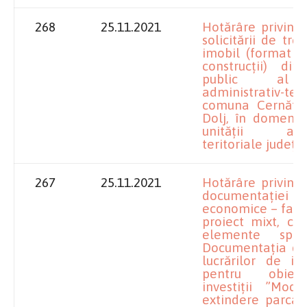
268
25.11.2021
Hotărâre privind
solicitării de tre
imobil (format di
construcții) di
public al u
administrativ-teri
comuna Cernăteșt
Dolj, în domeniul
unității admin
teritoriale județu
267
25.11.2021
Hotărâre privind
documentației
economice – faza 
proiect mixt, co
elemente spec
Documentația de
lucrărilor de int
pentru obiec
investiții ”Mode
extindere parcar