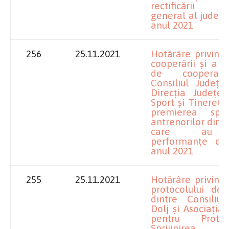
rectificării 
general al județul
anul 2021
256
25.11.2021
Hotărâre privind
cooperării și a p
de cooperar
Consiliul Județe
Direcția Județe
Sport și Tineret 
premierea sport
antrenorilor din j
care au o
performanțe deo
anul 2021
255
25.11.2021
Hotărâre privind
protocolului de
dintre Consiliu
Dolj și Asociația
pentru Prote
Sprijinirea R