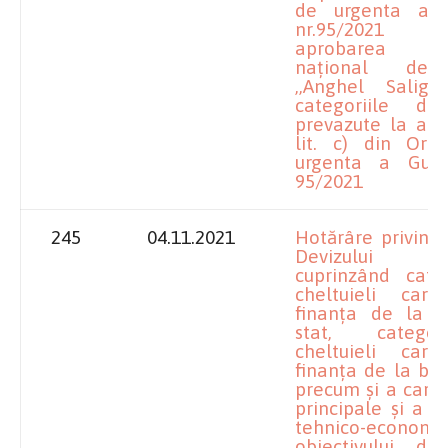
de urgenta a G
nr.95/2021
aprobarea Pro
național de i
,,Anghel Salign
categoriile de 
prevazute la art.
lit. c) din Ord
urgenta a Guver
95/2021
245
04.11.2021
Hotărâre privind
Devizului 
cuprinzând cate
cheltuieli ca
finanța de la b
stat, catego
cheltuieli ca
finanța de la bug
precum și a caract
principale și a in
tehnico-econ
obiectivului de 