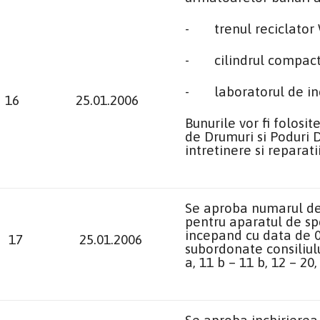
-
trenul reciclato
-
cilindrul compa
-
laboratorul de in
16
25.01.2006
Bunurile vor fi folosit
de Drumuri si Poduri D
intretinere si reparat
Se aproba numarul de 
pentru aparatul de spe
incepand cu data de 0
17
25.01.2006
subordonate consiliul
a
, 11 b – 11 b, 12 – 20