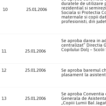
duratele de utilizare p
rezidential si semirez
10
25.01.2006
Sociala si Protectia C
maternale si copii dat
profesionisti, din jude
Se aproba darea in adm
centralizat” Directia 
Copilului Dolj – Scolii 
11
25.01.2006
12
25.01.2006
Se aproba baremul chel
plasament la asistent
Se aproba Conventia d
13
25.01.2006
Generala de Asistenta 
„Copiii Lumii Bal Jaga