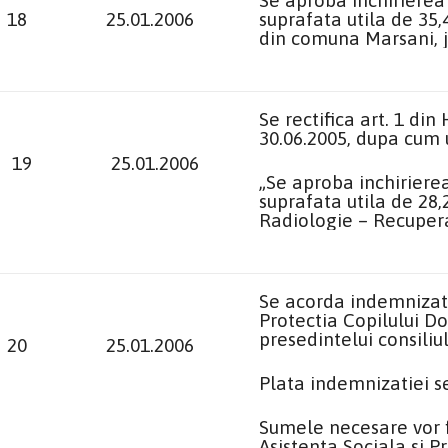
Se aproba inchirierea p
18
25.01.2006
suprafata utila de 35,
din comuna Marsani, j
Se rectifica art. 1 din
30.06.2005, dupa cum
19
25.01.2006
„Se aproba inchirierea 
suprafata utila de 28,2
Radiologie – Recupera
Se acorda indemnizat
Protectia Copilului D
presedintelui consiliu
20
25.01.2006
Plata indemnizatiei s
Sumele necesare vor f
Asistenta Sociala si Pr