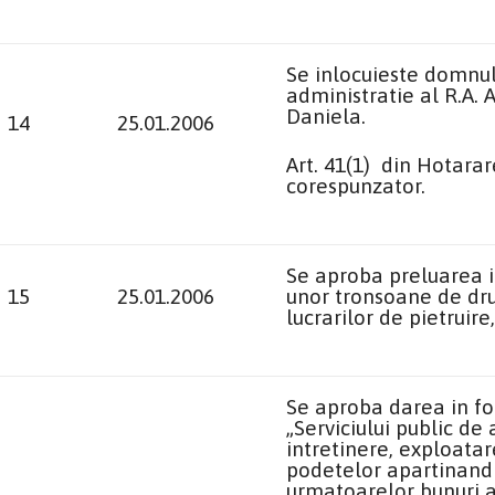
Se inlocuieste domnul
administratie al R.A.
Daniela.
14
25.01.2006
Art. 41(1) din Hotarar
corespunzator.
Se aproba preluarea i
15
25.01.2006
unor tronsoane de dru
lucrarilor de pietruir
Se aproba darea in fo
„Serviciului public de
intretinere, exploatar
podetelor apartinand 
urmatoarelor bunuri af