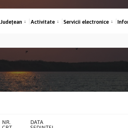
l Județean
Activitate
Servicii electronice
Info
NR.
DATA
CRT.
ȘEDINȚEI