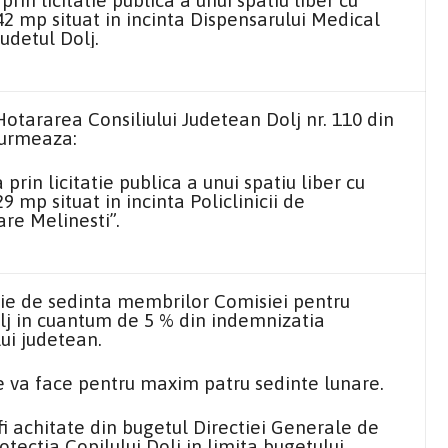
rin licitatie publica a unui spatiu liber cu
42 mp situat in incinta Dispensarului Medical
udetul Dolj.
 Hotararea Consiliului Judetean Dolj nr. 110 din
 urmeaza:
prin licitatie publica a unui spatiu liber cu
9 mp situat in incinta Policlinicii de
re Melinesti”.
ie de sedinta membrilor Comisiei pentru
olj in cuantum de 5 % din indemnizatia
lui judetean.
e va face pentru maxim patru sedinte lunare.
i achitate din bugetul Directiei Generale de
otectia Copilului Dolj in limita bugetului