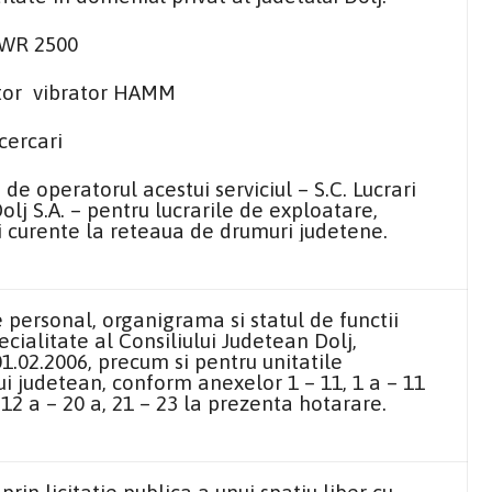
r WR 2500
ctor vibrator HAMM
cercari
e de operatorul acestui serviciul – S.C. Lucrari
olj S.A. – pentru lucrarile de exploatare,
ii curente la reteaua de drumuri judetene.
personal, organigrama si statul de functii
cialitate al Consiliului Judetean Dolj,
1.02.2006, precum si pentru unitatile
ui judetean, conform anexelor 1 – 11,
1 a
–
11
,
12 a
–
20 a
, 21 – 23 la prezenta hotarare.