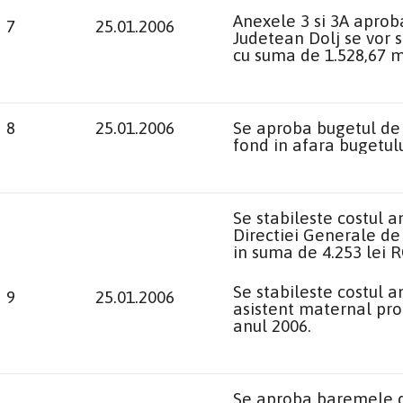
Anexele 3 si 3A aproba
7
25.01.2006
Judetean Dolj se vor s
cu suma de 1.528,67 m
8
25.01.2006
Se aproba bugetul de v
fond in afara bugetulu
Se stabileste costul a
Directiei Generale de 
in suma de 4.253 lei 
Se stabileste costul a
9
25.01.2006
asistent maternal pro
anul 2006.
Se aproba baremele d