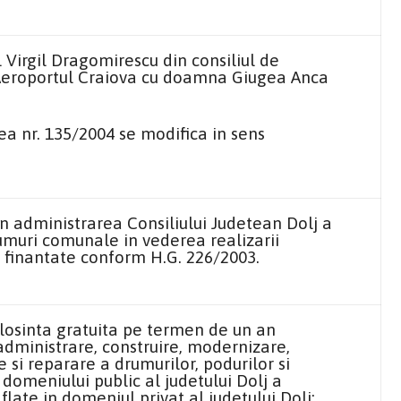
 Virgil Dragomirescu din consiliul de
 Aeroportul Craiova cu doamna Giugea Anca
ea nr. 135/2004 se modifica in sens
n administrarea Consiliului Judetean Dolj a
muri comunale in vederea realizarii
e, finantate conform H.G. 226/2003.
losinta gratuita pe termen de un an
 administrare, construire, modernizare,
e si reparare a drumurilor, podurilor si
domeniului public al judetului Dolj a
late in domeniul privat al judetului Dolj: